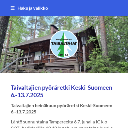
Siirry
Haku ja valikko
sivun
sisältöön
Tampereen Taivaltajat ry
Taivaltajien pyöräretki Keski-Suomeen
6.-13.7.2025
Taivaltajien heinäkuun pyöräretki Keski-Suomeen
6.-13.7.2025
Lähtö sunnuntaina Tampereelta 6.7. junalla IC klo
9.07 Jyväskylään 10.49 ja paluu sunnuntaina junalla