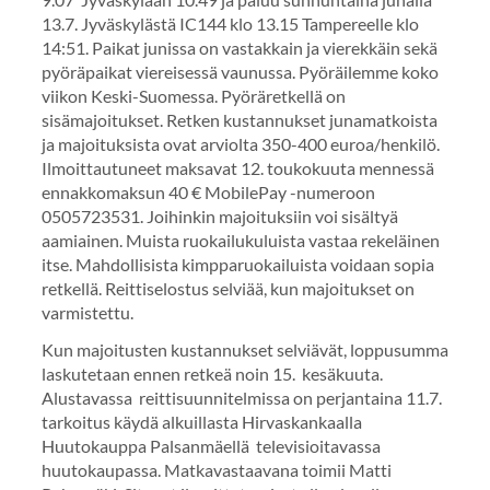
13.7. Jyväskylästä IC144 klo 13.15 Tampereelle klo
14:51. Paikat junissa on vastakkain ja vierekkäin sekä
pyöräpaikat viereisessä vaunussa. Pyöräilemme koko
viikon Keski-Suomessa. Pyöräretkellä on
sisämajoitukset. Retken kustannukset junamatkoista
ja majoituksista ovat arviolta 350-400 euroa/henkilö.
Ilmoittautuneet maksavat 12. toukokuuta mennessä
ennakkomaksun 40 € MobilePay -numeroon
0505723531. Joihinkin majoituksiin voi sisältyä
aamiainen. Muista ruokailukuluista vastaa rekeläinen
itse. Mahdollisista kimpparuokailuista voidaan sopia
retkellä. Reittiselostus selviää, kun majoitukset on
varmistettu.
Kun majoitusten kustannukset selviävät, loppusumma
laskutetaan ennen retkeä noin 15. kesäkuuta.
Alustavassa reittisuunnitelmissa on perjantaina 11.7.
tarkoitus käydä alkuillasta Hirvaskankaalla
Huutokauppa Palsanmäellä televisioitavassa
huutokaupassa. Matkavastaavana toimii Matti