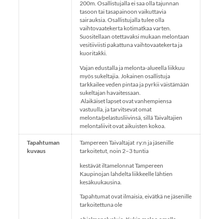
200m. Osallistujalla ei saa olla tajunnan
tasoon tai tasapainoon vaikuttavia
sairauksia. Osallistujalla tulee olla
vaihtovaatekerta kotimatkaa varten.
Suositellaan otettavaksi mukaan melontaan
vesitiiviisti pakattuna vaihtovaatekerta ja
kuoritakki.
Vajan edustalla ja melonta-alueella liikkuu
myös sukeltajia. Jokainen osallistuja
tarkkailee veden pintaa ja pyrkii väistämään
sukeltajan havaitessaan.
Alaikäiset lapset ovat vanhempiensa
vastuulla, ja tarvitsevat omat
melonta/pelastusliivinsä, sillä Taivaltajien
melontaliivit ovat aikuisten kokoa.
Tapahtuman
Tampereen Taivaltajat ry:n ja jäsenille
kuvaus
tarkoitetut, noin 2–3 tuntia
kestävät iltamelonnat Tampereen
Kaupinojan lahdelta liikkeelle lähtien
kesäkuukausina.
Tapahtumat ovat ilmaisia, eivätkä ne jäsenille
tarkoitettuna ole