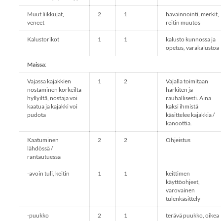
Muut liikkujat,
2
1
havainnointi, merkit,
veneet
reitin muutos
Kalustorikot
1
1
kalusto kunnossa ja
opetus, varakalustoa
Maissa
:
Vajassa kajakkien
1
2
Vajalla toimitaan
nostaminen korkeilta
harkiten ja
hyllyiltä, nostaja voi
rauhallisesti. Aina
kaatua ja kajakki voi
kaksi ihmistä
pudota
käsittelee kajakkia /
kanoottia.
Kaatuminen
2
2
Ohjeistus
lähdössä /
rantautuessa
-avoin tuli, keitin
1
1
keittimen
käyttöohjeet,
varovainen
tulenkäsittely
-puukko
2
1
terävä puukko, oikea