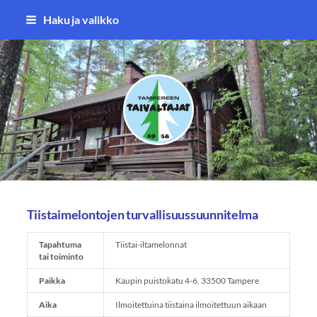
Siirry
Haku ja valikko
sivun
sisältöön
Tampereen Taivaltajat ry
Tiistaimelontojen turvallisuussuunnitelma
Tapahtuma
Tiistai-iltamelonnat
tai toiminto
Paikka
Kaupin puistokatu 4-6, 33500 Tampere
Aika
Ilmoitettuina tiistaina ilmoitettuun aikaan