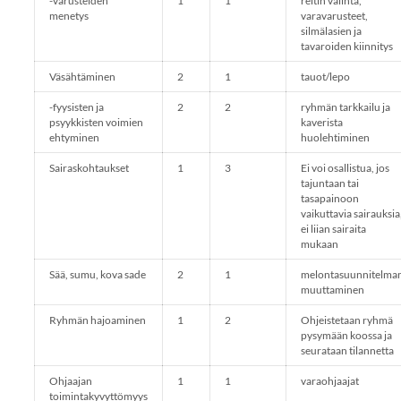
-varusteiden
1
1
reitin valinta,
menetys
varavarusteet,
silmälasien ja
tavaroiden kiinnitys
Väsähtäminen
2
1
tauot/lepo
-fyysisten ja
2
2
ryhmän tarkkailu ja
psyykkisten voimien
kaverista
ehtyminen
huolehtiminen
Sairaskohtaukset
1
3
Ei voi osallistua, jos
tajuntaan tai
tasapainoon
vaikuttavia sairauksia
ei liian sairaita
mukaan
Sää, sumu, kova sade
2
1
melontasuunnitelma
muuttaminen
Ryhmän hajoaminen
1
2
Ohjeistetaan ryhmä
pysymään koossa ja
seurataan tilannetta
Ohjaajan
1
1
varaohjaajat
toimintakyvyttömyys