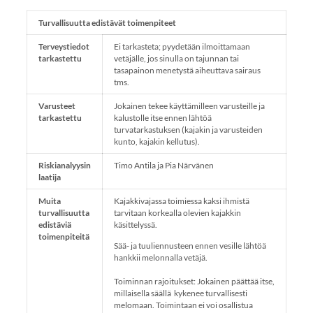
Turvallisuutta edistävät toimenpiteet
Terveystiedot
Ei tarkasteta; pyydetään ilmoittamaan
tarkastettu
vetäjälle, jos sinulla on tajunnan tai
tasapainon menetystä aiheuttava sairaus
tms.
Varusteet
Jokainen tekee käyttämilleen varusteille ja
tarkastettu
kalustolle itse ennen lähtöä
turvatarkastuksen (kajakin ja varusteiden
kunto, kajakin kellutus).
Riskianalyysin
Timo Antila ja Pia Närvänen
laatija
Muita
Kajakkivajassa toimiessa kaksi ihmistä
turvallisuutta
tarvitaan korkealla olevien kajakkin
edistäviä
käsittelyssä.
toimenpiteitä
Sää- ja tuuliennusteen ennen vesille lähtöä
hankkii melonnalla vetäjä.
Toiminnan rajoitukset: Jokainen päättää itse,
millaisella säällä kykenee turvallisesti
melomaan. Toimintaan ei voi osallistua