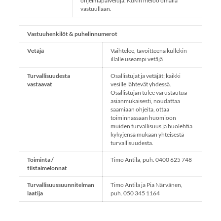
ohjelmapalveluja. Kukin meloo omalla
vastuullaan.
Vastuuhenkilöt & puhelinnumerot
Vetäjä
Vaihtelee, tavoitteena kullekin
illalle useampi vetäjä
Turvallisuudesta
Osallistujat ja vetäjät; kaikki
vastaavat
vesille lähtevät yhdessä.
Osallistujan tulee varustautua
asianmukaisesti, noudattaa
saamiaan ohjeita, ottaa
toiminnassaan huomioon
muiden turvallisuus ja huolehtia
kykyjensä mukaan yhteisestä
turvallisuudesta.
Toiminta /
Timo Antila, puh. 0400 625 748
tiistaimelonnat
Turvallisuussuunnitelman
Timo Antila ja Pia Närvänen,
laatija
puh. 050 345 1164