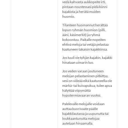
vedä kahvasta aukkopeite irti,
pintaan noustessasi pidä kiinni
kajakista ja herätä muiden
huomio.
Tilanteen huomannut herättää
lopun ryhmän huomion (pilli,
ääni, käsimerkit) ja ryhmä
kokoontuu. Paikalle nopeiten
ehtivä meloja tai vetäjä pelastaa
kaatuneen takaisin kajakkiinsa.
Jos tuuli vie tyhjän kajakin, kajakki
hinataan uimarin luo.
Jos veden varaan joutuneen
melojan pelastaminen pitkittyy,
vesi on viileää eikä kaatuneella ole
märkä- tai kuivapukua, tulee apua
hälyttää viipymättä
hypotermiavaaran vuoksi.
Palelevalle melojalle voidaan
auttaa kuorivaate päälle
kajakkilautassa ja uupunutta tai
loukkaantunutta melojaa
autetaan hinaamalla.