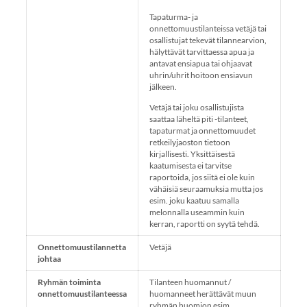
Tapaturma- ja
onnettomuustilanteissa vetäjä tai
osallistujat tekevät tilannearvion,
hälyttävät tarvittaessa apua ja
antavat ensiapua tai ohjaavat
uhrin/uhrit hoitoon ensiavun
jälkeen.
Vetäjä tai joku osallistujista
saattaa läheltä piti -tilanteet,
tapaturmat ja onnettomuudet
retkeilyjaoston tietoon
kirjallisesti. Yksittäisestä
kaatumisesta ei tarvitse
raportoida, jos siitä ei ole kuin
vähäisiä seuraamuksia mutta jos
esim. joku kaatuu samalla
melonnalla useammin kuin
kerran, raportti on syytä tehdä.
Onnettomuustilannetta
Vetäjä
johtaa
Ryhmän toiminta
Tilanteen huomannut /
onnettomuustilanteessa
huomanneet herättävät muun
ryhmän huomion esim.