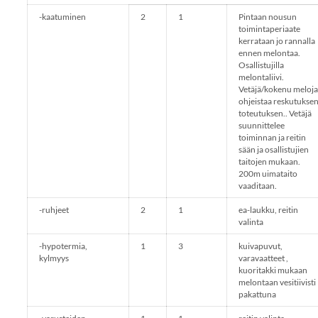
-kaatuminen
2
1
Pintaan nousun
toimintaperiaate
kerrataan jo rannalla
ennen melontaa.
Osallistujilla
melontaliivi.
Vetäjä/kokenu meloja
ohjeistaa reskutukse
toteutuksen.. Vetäjä
suunnittelee
toiminnan ja reitin
sään ja osallistujien
taitojen mukaan.
200m uimataito
vaaditaan.
-ruhjeet
2
1
ea-laukku, reitin
valinta
-hypotermia,
1
3
kuivapuvut,
kylmyys
varavaatteet ,
kuoritakki mukaan
melontaan vesitiivisti
pakattuna