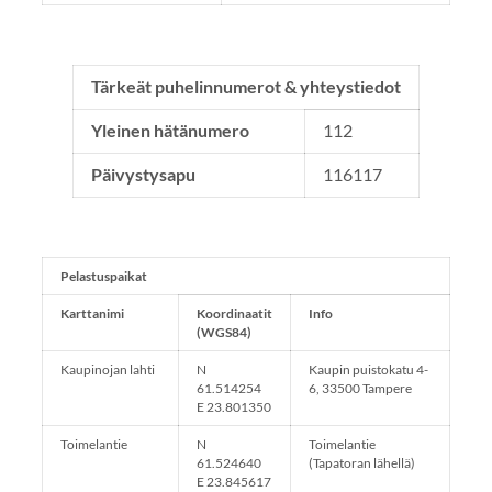
Tärkeät puhelinnumerot & yhteystiedot
Yleinen hätänumero
112
Päivystysapu
116117
Pelastuspaikat
Karttanimi
Koordinaatit
Info
(WGS84)
Kaupinojan lahti
N
Kaupin puistokatu 4-
61.514254
6, 33500 Tampere
E 23.801350
Toimelantie
N
Toimelantie
61.524640
(Tapatoran lähellä)
E 23.845617