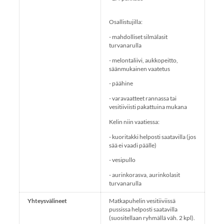
Osallistujilla:
- mahdolliset silmälasit
turvanarulla
- melontaliivi, aukkopeitto,
säänmukainen vaatetus
- päähine
- varavaatteet rannassa tai
vesitiiviisti pakattuina mukana
Kelin niin vaatiessa:
- kuoritakki helposti saatavilla (jos
sää ei vaadi päälle)
- vesipullo
- aurinkorasva, aurinkolasit
turvanarulla
Yhteysvälineet
Matkapuhelin vesitiiviissä
pussissa helposti saatavilla
(suositellaan ryhmällä väh. 2 kpl).