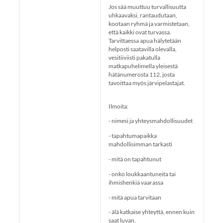
Jos sää muuttuu turvallisuutta
uhkaavaksi, rantaudutaan,
kootaan ryhmä ja varmistetaan,
että kaikki ovat turvassa.
Tarvittaessa apua hälytetään
helposti saatavilla olevalla,
vesitiiviisti pakatulla
matkapuhelimella yleisestä
hätänumerosta 112, josta
tavoittaa myös järvipelastajat.
Ilmoita:
- nimesi ja yhteysmahdollisuudet
- tapahtumapaikka
mahdollisimman tarkasti
- mitä on tapahtunut
- onko loukkaantuneita tai
ihmishenkiä vaarassa
- mitä apua tarvitaan
- älä katkaise yhteyttä, ennen kuin
saat luvan.