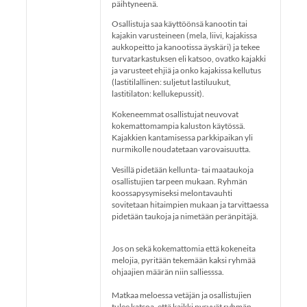
päihtyneenä.
Osallistuja saa käyttöönsä kanootin tai
kajakin varusteineen (mela, liivi, kajakissa
aukkopeitto ja kanootissa äyskäri) ja tekee
turvatarkastuksen eli katsoo, ovatko kajakki
ja varusteet ehjiä ja onko kajakissa kellutus
(lastitilallinen: suljetut lastiluukut,
lastitilaton: kellukepussit).
Kokeneemmat osallistujat neuvovat
kokemattomampia kaluston käytössä.
Kajakkien kantamisessa parkkipaikan yli
nurmikolle noudatetaan varovaisuutta.
Vesillä pidetään kellunta- tai maataukoja
osallistujien tarpeen mukaan. Ryhmän
koossapysymiseksi melontavauhti
sovitetaan hitaimpien mukaan ja tarvittaessa
pidetään taukoja ja nimetään peränpitäjä.
Jos on sekä kokemattomia että kokeneita
melojia, pyritään tekemään kaksi ryhmää
ohjaajien määrän niin salliesssa.
Matkaa meloessa vetäjän ja osallistujien
tulee katsoa, että kaikki pysyvät ryhmän