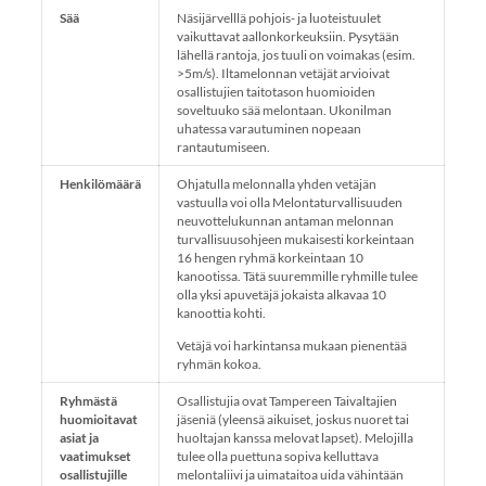
Sää
Näsijärvelllä pohjois- ja luoteistuulet
vaikuttavat aallonkorkeuksiin. Pysytään
lähellä rantoja, jos tuuli on voimakas (esim.
>5m/s). Iltamelonnan vetäjät arvioivat
osallistujien taitotason huomioiden
soveltuuko sää melontaan. Ukonilman
uhatessa varautuminen nopeaan
rantautumiseen.
Henkilömäärä
Ohjatulla melonnalla yhden vetäjän
vastuulla voi olla Melontaturvallisuuden
neuvottelukunnan antaman melonnan
turvallisuusohjeen mukaisesti korkeintaan
16 hengen ryhmä korkeintaan 10
kanootissa. Tätä suuremmille ryhmille tulee
olla yksi apuvetäjä jokaista alkavaa 10
kanoottia kohti.
Vetäjä voi harkintansa mukaan pienentää
ryhmän kokoa.
Ryhmästä
Osallistujia ovat Tampereen Taivaltajien
huomioitavat
jäseniä (yleensä aikuiset, joskus nuoret tai
asiat ja
huoltajan kanssa melovat lapset). Melojilla
vaatimukset
tulee olla puettuna sopiva kelluttava
osallistujille
melontaliivi ja uimataitoa uida vähintään