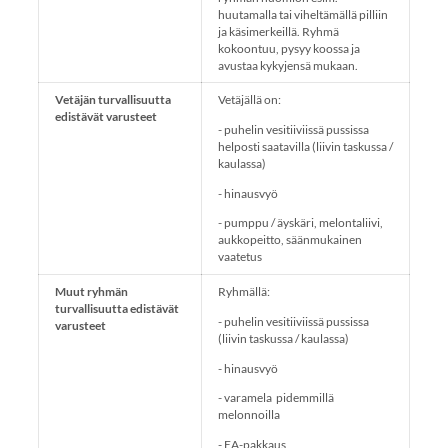
huutamalla tai viheltämällä pilliin
ja käsimerkeillä. Ryhmä
kokoontuu, pysyy koossa ja
avustaa kykyjensä mukaan.
Vetäjän turvallisuutta
Vetäjällä on:
edistävät varusteet
- puhelin vesitiiviissä pussissa
helposti saatavilla (liivin taskussa /
kaulassa)
- hinausvyö
- pumppu / äyskäri, melontaliivi,
aukkopeitto, säänmukainen
vaatetus
Muut ryhmän
Ryhmällä:
turvallisuutta edistävät
- puhelin vesitiiviissä pussissa
varusteet
(liivin taskussa / kaulassa)
- hinausvyö
- varamela pidemmillä
melonnoilla
- EA-pakkaus