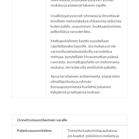
mukana ja pääsevät takaisin vajalle.
Osallistujat pysyvät ryhmässä ja ilmoittavat
toisilleen melontakykyä uhkaavista seikoista,
kuten palelu, uupuminen, loukkaantuminen,
pelkotilat ja varusterikko.
Matkapuhelimen käyttö suositellaan
rajoitettavaksi tauoille. Jos mukana ei ole
varmoilla pelastustaidoilla varustettua
melojaa, pysytellään hinausmatkan päässä
rannasta. Jos matkapuhelin on melonnassa
mukana, sen tulee olla vesitiiviisti pakattu.
Apua tarvitsevien auttamisesta, ympäristön
silmälläpidosta ja ryhmän
koossapysymisestä huolehtii jokainen
kykyjensä ja taitojensa mukaan.
Onnettomuustilanteen varalle
Pelastussuunnitelma
Toiminta kaatumistapauksessa:
jos kaadut, pidä kiinni melasta ja