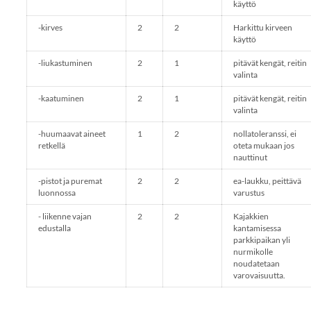
käyttö
-kirves
2
2
Harkittu kirveen
käyttö
-liukastuminen
2
1
pitävät kengät, reitin
valinta
-kaatuminen
2
1
pitävät kengät, reitin
valinta
-huumaavat aineet
1
2
nollatoleranssi, ei
retkellä
oteta mukaan jos
nauttinut
-pistot ja puremat
2
2
ea-laukku, peittävä
luonnossa
varustus
- liikenne vajan
2
2
Kajakkien
edustalla
kantamisessa
parkkipaikan yli
nurmikolle
noudatetaan
varovaisuutta.