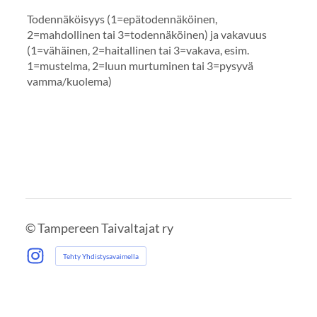
Todennäköisyys (1=epätodennäköinen,
2=mahdollinen tai 3=todennäköinen) ja vakavuus
(1=vähäinen, 2=haitallinen tai 3=vakava, esim.
1=mustelma, 2=luun murtuminen tai 3=pysyvä
vamma/kuolema)
©
Tampereen Taivaltajat ry
Tehty Yhdistysavaimella
Instagram