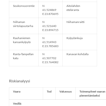
Soukonvuorentie
N
Aitolahden
61.524869
eteläranta
E 23.870695
Niihaman
N
Niihamanraitti
siirtolapuutarha
61.521640
E 23.894715
Rauhaniemen
N
Kylpylänkuja
kansankylpylä
61.514943
E 23.785683
Ranta-Tampellan
N
Kanavan kohdalla
katu
61.507702
E 23.764082
Riskianalyysi
Vaara
Tod
Vakavuus
Toimenpiteet vaaran
pienentämiseksi
Vesillä
: