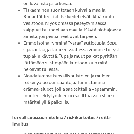
on luvallista ja järkevää.
Tiskaaminen suoritetaan kuivalla maalla.
Ruuantähteet tai tiskivedet eivät ikinä kuulu
vesistöön. Myös omassa peseytymisessä
saippuat huuhdellaan maalla. Käytä biohajoavia
aineita, jos pesuaineet ovat tarpeen.
Emme isoina ryhminä "varaa" autiotupia. Sopu
sijaa antaa, ja tarpeen vaatiessa voimme tietysti
tupiakin käyttää. Tupa ja muut paikat pyritään
jättämään siistimpään kuntoon kuin mitä
ne olivat tullessa.
Noudatamme kansallispuistojen ja muiden
retkeilyalueiden sääntöjä. Tunnistamme
erämaa-alueet, joilla saa telttailla vapaammin,
muuten leiriytyminen on sallittua vain siihen
määritellyillä paikoilla.
Turvallisuussuunnitelma / riskikartoitus / reitti-
ilmoitus
Ruskaretken turvallisuussuunnitelma löytyy