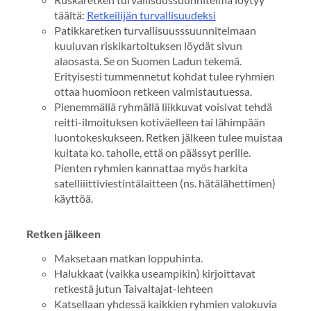
täältä:
Retkeilijän turvallisuudeksi
Patikkaretken turvallisuusssuunnitelmaan
kuuluvan riskikartoituksen löydät sivun
alaosasta. Se on Suomen Ladun tekemä.
Erityisesti tummennetut kohdat tulee ryhmien
ottaa huomioon retkeen valmistautuessa.
Pienemmällä ryhmällä liikkuvat voisivat tehdä
reitti-ilmoituksen kotiväelleen tai lähimpään
luontokeskukseen. Retken jälkeen tulee muistaa
kuitata ko. taholle, että on päässyt perille.
Pienten ryhmien kannattaa myös harkita
satelliiittiviestintälaitteen (ns. hätälähettimen)
käyttöä.
Retken jälkeen
Maksetaan matkan loppuhinta.
Halukkaat (vaikka useampikin) kirjoittavat
retkestä jutun Taivaltajat-lehteen
Katsellaan yhdessä kaikkien ryhmien valokuvia