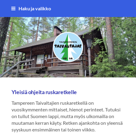
Siirry
Haku ja valikko
sivun
sisältöön
Tampereen Taivaltajat ry
Yleisiä ohjeita ruskaretkelle
Tampereen Taivaltajien ruskaretkellä on
vuosikymmenten mittaiset, hienot perinteet. Tutuksi
on tullut Suomen lappi, mutta myös ulkomailla on
muutaman kerran käyty. Retken ajankohta on yleensä
syyskuun ensimmäinen tai toinen viikko.