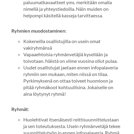
paluumatkavaatteet yms. merkitään omalla
nimellä ja yhteystiedoilla. Näin muiden on
helpompi käsitellä kasseja tarvittaessa.
Ryhmien muodostaminen:
Kokeneilla osallistujilla on usein omat
vakiryhmänsä
Vapaaehtoisia ryhmänvetäjiä kysellään ja
toivotaan. Näistä on viime vuosina ollut pulaa.
Uudet osallistujat jaetaan ennen infopalaveria
ryhmiin sen mukaan, miten niissä on tilaa.
Pyrkimyksenä on ottaa toiveet huomioon ja
pitää ryhmäkoot kohtuullisina. Jokaiselle on
aina löytynyt ryhmä!
Ryhmät:
Huolehtivat itsenäisesti reittisuunnittelustaan
ja sen toteutuksesta. Usein ryhmänvetäjä tekee
suunnittelutyön jo ennen infopalaveria. Ryhmä