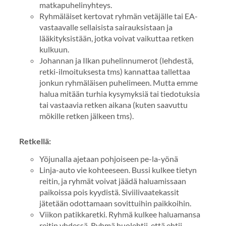
matkapuhelinyhteys.
Ryhmäläiset kertovat ryhmän vetäjälle tai EA-
vastaavalle sellaisista sairauksistaan ja
lääkityksistään, jotka voivat vaikuttaa retken
kulkuun.
Johannan ja Ilkan puhelinnumerot (lehdestä,
retki-ilmoituksesta tms) kannattaa tallettaa
jonkun ryhmäläisen puhelimeen. Mutta emme
halua mitään turhia kysymyksiä tai tiedotuksia
tai vastaavia retken aikana (kuten saavuttu
mökille retken jälkeen tms).
Retkellä:
Yöjunalla ajetaan pohjoiseen pe-la-yönä
Linja-auto vie kohteeseen. Bussi kulkee tietyn
reitin, ja ryhmät voivat jäädä haluamissaan
paikoissa pois kyydistä. Siviilivaatekassit
jätetään odottamaan sovittuihin paikkoihin.
Viikon patikkaretki. Ryhmä kulkee haluamansa
reitin yhdessä. Ryhmä huolehtii, että ehtii