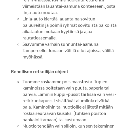
viimeistään lauantai-aamuna kohteeseen, josta
linja-auto noutaa.
Linja-auto kiertää lauantaina sovitun
paluureitin ja poimii ryhmät sovituista paikoista
aikataulun mukaan kyytiinsä ja ajaa
rautatieasemalle.
Saavumme varhain sunnuntai-aamuna
Tampereelle. Juna on välillä ollut ajoissa, välillä
myöhässä.
Rehellisen retkeilijän ohjeet
Tuomme roskamme pois maastosta. Tupien
kaminoissa poltetaan vain puuta, paperia tai
pahvia. Lämmin kuppi -pussit tai lisää vain vesi -
retkiruokapussit sisältävät alumiinia eivätkä
pala. Kaminoihin tai nuotioille ei jätetä mitään
roskia seuraavan kiusaksi (tuhkien poistoa
hankaloittamaan) tai kastumaan.
Nuotio tehdään vain silloin, kun sen tekeminen