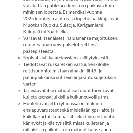
voi aloittaa patikkaretkensä eri paikasta kuin
mihin sen lopettaa. Esimerkiksi vuonna
2025 luontevia aloitus- ja lopetuspaikkoja ovat
Muotkan Ruoktu, Sulaoja, Karigasniemi,
Kiilopää tai Saariselkä.
Varaavat itsenäisesti haluamansa majoituksen,
ruuan, saunan yms. palvelut reittinsä
päätepisteestä.
Sopivat siviilivaatekassiensa säilytyksestä.
Tiedottavat ruskaretken vastuuhenkilöille
reittisuunnitelmistaan ainakin lähtö- ja
paluupaikkansa suhteen linja-autokuljetuksia
varten.
Järjestävät itse mahdolliset muut tarvittavat
kuljetuksensa julkisilla kulkuneuvoilla tms.
Huolehtivat, että ryhmässä on mukana
ensiapuvarusteet sekä mielellään gps-laite, ja
kaikilla kartat, kompassit sekä täyteen ladatut
kännykät ja käsitys siitä, missä kuljetaan ja
millaisissa paikoissa on mahdollisuus saada