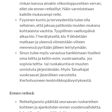
rinkan kanssa ainakin viikonloppuretken verran,
ellet ole ennen retkeillyt. Näin varmistetaan
kaikille mukavampi retki.
Fyysinen kunto ja terveydentila tulee olla
sellainen, että jaksaa patikoida muiden mukana
kohtalaista vauhtia. Tyypillinen vaelluspäivä
alkaa klo 7 herätyksellä, klo 9 lähdetään
matkaan ja yleensä viimeistään viiteen
mennessä pyritään jälleen leiriytymään.
Sinun tulee myös varautua hankkimaan itsellesi
oma teltta ja keitin esim. vuokraamalla, jos
sopivia teltta- tai ruokakuntia ei muuten
onnistuta järjestämään. Myös Taivaltajat
vuokraavat jäsenilleen varusteita
Kerhohuoneen keskiviikkopäivystyksestä.
Ennen retkeä:
Retkeilyjaosto päättää seuraavan ruskaretken
kohteen ja ajankohdan ennen vuodenvaihdetta.