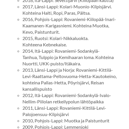
2018, Itä-Lappi: Sevettijärvi (Kiilopään kautta)
2017, Länsi-Lappi: Kolari-Muonio-Kilpisjärvi.
Kohteina Halti, Ropi, Paras, Pältsa.
2016, Pohjois-Lappi: Rovaniemi-Kiilopää-Inari-
Kaamanen-Karigasniemi. Kohteina Muotka,
Kevo, Paistunturit.
2015, Ruotsi: Kolari-Nikkaluokta.
Kohteena Kebnekaise.
2014, Itä-Lappi: Rovaniemi-Sodankylä-
Tanhua, Tulppio ja Kemihaaran loma. Kohteina
Nuortti, UKK-puisto/Itäkaira.
2013, Länsi-Lappi ja Norja: Rovaniemi-Kittilä-
Levi-Raattama-Peltovuoma-Hetta-Kautokeino,
kohteina Pallas-Hetta, Pöyrisjärvi, Reisan
kansallispuisto
2012, Itä-Lappi: Rovaniemi-Sodankylä-Ivalo-
Nellim-Piilolan retkeilypolun lähtöpaikka
2011, Länsi-Lappi: Rovaniemi-Kittilä-Levi-
Palojoensuu-Kilpisjärvi
2010, Pohjois-Lappi: Muotka ja Paistunturit
2009, Pohjois-Lappi: Lemmenjoki