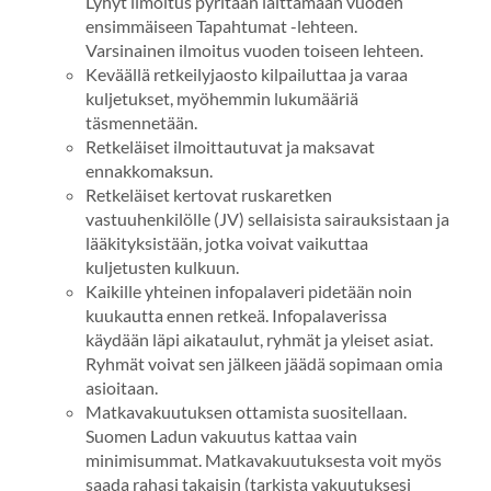
Lyhyt ilmoitus pyritään laittamaan vuoden
ensimmäiseen Tapahtumat -lehteen.
Varsinainen ilmoitus vuoden toiseen lehteen.
Keväällä retkeilyjaosto kilpailuttaa ja varaa
kuljetukset, myöhemmin lukumääriä
täsmennetään.
Retkeläiset ilmoittautuvat ja maksavat
ennakkomaksun.
Retkeläiset kertovat ruskaretken
vastuuhenkilölle (JV) sellaisista sairauksistaan ja
lääkityksistään, jotka voivat vaikuttaa
kuljetusten kulkuun.
Kaikille yhteinen infopalaveri pidetään noin
kuukautta ennen retkeä. Infopalaverissa
käydään läpi aikataulut, ryhmät ja yleiset asiat.
Ryhmät voivat sen jälkeen jäädä sopimaan omia
asioitaan.
Matkavakuutuksen ottamista suositellaan.
Suomen Ladun vakuutus kattaa vain
minimisummat. Matkavakuutuksesta voit myös
saada rahasi takaisin (tarkista vakuutuksesi