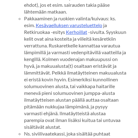
ehdot), jos et esim. sairauden takia pääse
lähtemään matkaan.
Pakkaaminen ja ruokien valinta/kuivaus: ks.
esim.
Kesävaelluksen varusteluettelo
ja
Retkiruokaa -esitys
Kerhoillat
-sivulta. Syyskuun
kelit ovat aina kosteita ja viileitä kesäretkiin
verrattuna. Ruskaretkelle kannattaa varautua
lämpimillä ja varmasti vedenpitävillä vaatteilla ja
kengillä. Kolmen vuodenajan makuupussi on
hyvä, ja makuualusta(t) osaltaan eristävät ja
lämmittävät. Pelkkä ilmatäytteinen makuualusta
ei eristä kovin hyvin. Esimerkiksi kunnollinen
solumuovinen alusta, tai vaikkapa haitarille
menevä pieni solumuovinen jumppa-alusta
ilmatäytteisen alustan päällä auttaa osaltaan
pitämään nukkujaa lämpimänä, ja pysyy
varmasti ehjänä. Ilmatäytteistä alustaa
parempia ovat ilman lisäksi kuitua tai untuvaa
sisältävät alustat.
Ns. siviilivaatekassi, joka sisältää puhtaat