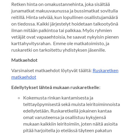
Retken hinta on omakustannehinta, joka sisältää
junamatkat makuuvaunussa ja bussimatkat sovitulla
reitillä. Hinta selviää, kun lopullinen osallistujamäärä
on tiedossa. Kaikki järjestelyt hoidetaan talkootyönä
ilman mitään palkintoa tai palkkaa. Myös ryhmien
vetäjät ovat vapaaehtoisia, he saavat nykyisin pienen
karttahyvitysrahan. Emme ole matkatoimisto, ja
ruskaretki on tarkoitettu yhdistyksen jäsenille.
Matkaehdot
Varsinaiset matkaehdot löytyvät täältä:
Ruskaretken
matkaehdot
Edellytykset lähteä mukaan ruskaretkelle:
Kokemusta rinkan kantamisesta ja
telttayöpymisestä sekä muista leiritoiminnoista
edellytetään. Ruskaretkellä jokainen kantaa
omat varusteensa ja osallistuu kykyjensä
mukaan kaikkiin leiritoimiin, joten näitä asioita
pitää harjoitella jo etelässä täyteen pakatun