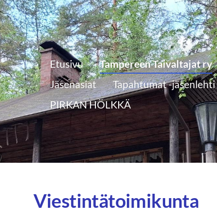
Etusivu
Tampereen Taivaltajat ry
Jäsenasiat
Tapahtumat -jäsenlehti
PIRKAN HÖLKKÄ
Viestintätoimikunta