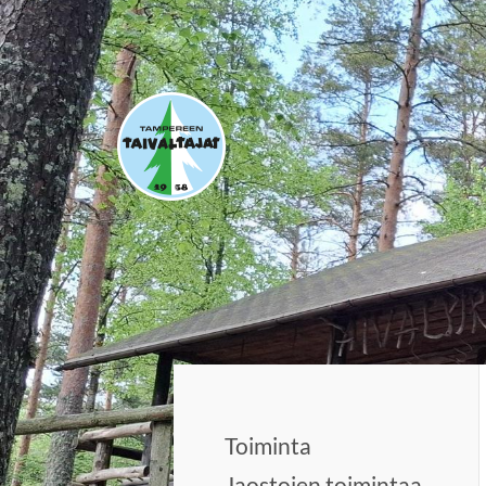
Siirry
sivun
sisältöön
Tampereen Taivaltajat ry
Toiminta
Jaostojen toimintaa