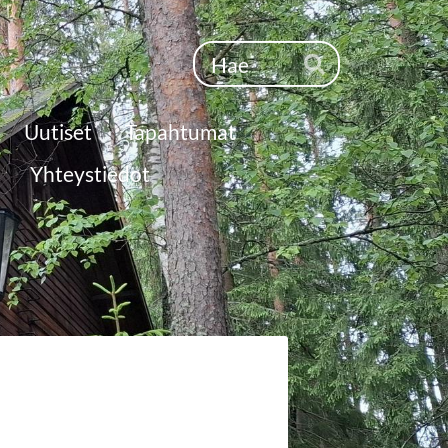
Haku
Hae
Uutiset
Tapahtumat
Yhteystiedot