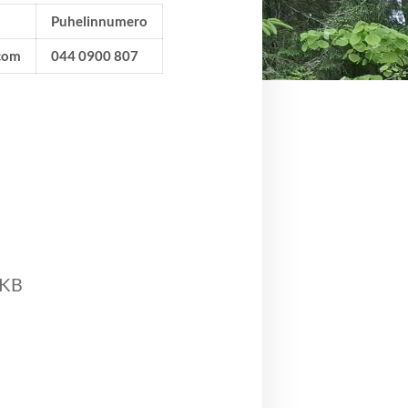
Puhelinnumero
.com
044 0900 807
 KB