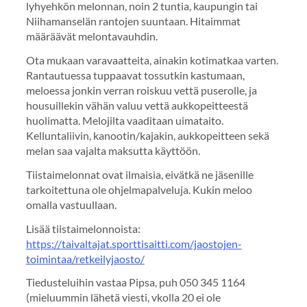
lyhyehkön melonnan, noin 2 tuntia, kaupungin tai
Niihamanselän rantojen suuntaan. Hitaimmat
määräävät melontavauhdin.
Ota mukaan varavaatteita, ainakin kotimatkaa varten.
Rantautuessa tuppaavat tossutkin kastumaan,
meloessa jonkin verran roiskuu vettä puserolle, ja
housuillekin vähän valuu vettä aukkopeitteestä
huolimatta. Melojilta vaaditaan uimataito.
Kelluntaliivin, kanootin/kajakin, aukkopeitteen sekä
melan saa vajalta maksutta käyttöön.
Tiistaimelonnat ovat ilmaisia, eivätkä ne jäsenille
tarkoitettuna ole ohjelmapalveluja. Kukin meloo
omalla vastuullaan.
Lisää tiistaimelonnoista:
https://taivaltajat.sporttisaitti.com/jaostojen-
toimintaa/retkeilyjaosto/
Tiedusteluihin vastaa Pipsa, puh 050 345 1164
(mieluummin lähetä viesti, vkolla 20 ei ole