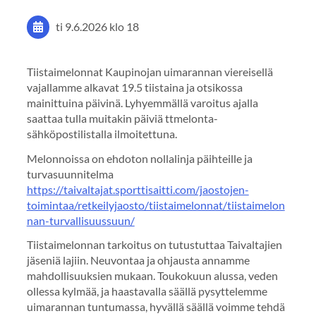
ti 9.6.2026
klo 18
Tiistaimelonnat Kaupinojan uimarannan viereisellä
vajallamme alkavat 19.5 tiistaina ja otsikossa
mainittuina päivinä. Lyhyemmällä varoitus ajalla
saattaa tulla muitakin päiviä ttmelonta-
sähköpostilistalla ilmoitettuna.
Melonnoissa on ehdoton nollalinja päihteille ja
turvasuunnitelma
https://taivaltajat.sporttisaitti.com/jaostojen-
toimintaa/retkeilyjaosto/tiistaimelonnat/tiistaimelon
nan-turvallisuussuun/
Tiistaimelonnan tarkoitus on tutustuttaa Taivaltajien
jäseniä lajiin. Neuvontaa ja ohjausta annamme
mahdollisuuksien mukaan. Toukokuun alussa, veden
ollessa kylmää, ja haastavalla säällä pysyttelemme
uimarannan tuntumassa, hyvällä säällä voimme tehdä