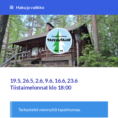
Siirry
Haku ja valikko
sivun
sisältöön
Tampereen Taivaltajat ry
19.5, 26.5, 2.6, 9.6, 16.6, 23.6
Tiistaimelonnat klo 18:00
Tarkastelet mennyttä tapahtumaa.