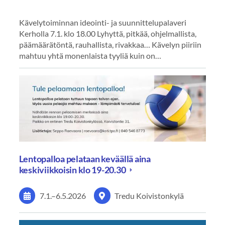
Kävelytoiminnan ideointi- ja suunnittelupalaveri
Kerholla 7.1. klo 18.00 Lyhyttä, pitkää, ohjelmallista,
päämäärätöntä, rauhallista, rivakkaa… Kävelyn piiriin
mahtuu yhtä monenlaista tyyliä kuin on…
Lentopalloa pelataan keväällä aina
keskiviikkoisin klo 19-20.30
7.1.
–
6.5.2026
Tredu Koivistonkylä