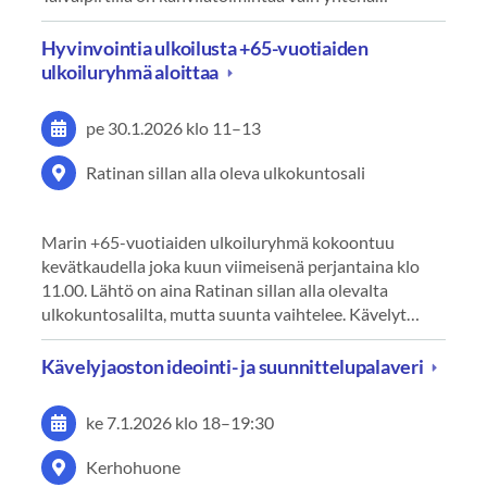
Hyvinvointia ulkoilusta +65-vuotiaiden
ulkoiluryhmä aloittaa
pe 30.1.2026
klo 11
–
13
Ratinan sillan alla oleva ulkokuntosali
Marin +65-vuotiaiden ulkoiluryhmä kokoontuu
kevätkaudella joka kuun viimeisenä perjantaina klo
11.00. Lähtö on aina Ratinan sillan alla olevalta
ulkokuntosalilta, mutta suunta vaihtelee. Kävelyt…
Kävelyjaoston ideointi- ja suunnittelupalaveri
ke 7.1.2026
klo 18
–
19:30
Kerhohuone