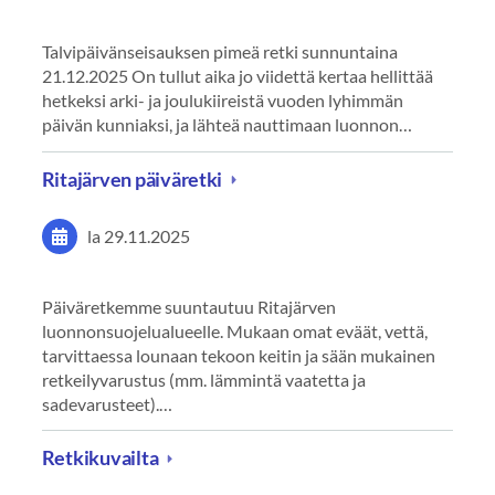
Talvipäivänseisauksen pimeä retki sunnuntaina
21.12.2025 On tullut aika jo viidettä kertaa hellittää
hetkeksi arki- ja joulukiireistä vuoden lyhimmän
päivän kunniaksi, ja lähteä nauttimaan luonnon…
Ritajärven päiväretki
la 29.11.2025
Päiväretkemme suuntautuu Ritajärven
luonnonsuojelualueelle. Mukaan omat eväät, vettä,
tarvittaessa lounaan tekoon keitin ja sään mukainen
retkeilyvarustus (mm. lämmintä vaatetta ja
sadevarusteet).…
Retkikuvailta