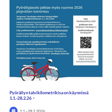
Pyöräilyn talvikilometrikisa on käynnissä
1.1.-28.2.26
1.1.
–
28.2.2026