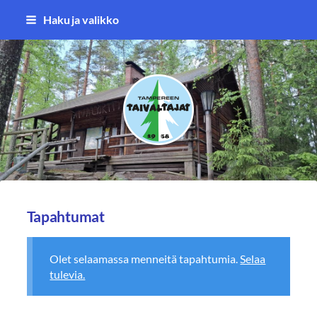
Siirry
Haku ja valikko
sivun
sisältöön
Tampereen Taivaltajat ry
Tapahtumat
Olet selaamassa menneitä tapahtumia.
Selaa
tulevia.