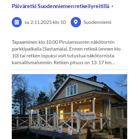
Päiväretki Suodenniemen retkeilyreitillä
su 2.11.2025
klo 10
Suodenniemi
Tapaaminen klo 10.00 Pirulanvuoren näkötornin
parkkipaikalla (Sastamala). Ennen retkeä (ennen klo
10) tai retken lopuksi voit tutustua näkötornista
kansallismaisemiin. Retken pituus on 13-17 km…