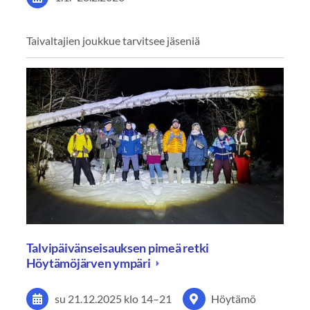
Taivaltajien joukkue tarvitsee jäseniä
Talvipäivänseisauksen pimeä retki
Höytämöjärven ympäri
su 21.12.2025
klo 14
–
21
Höytämö