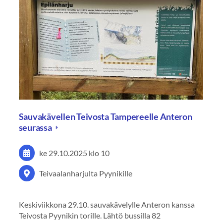
Sauvakävellen Teivosta Tampereelle Anteron
seurassa
ke 29.10.2025
klo 10
Teivaalanharjulta Pyynikille
Keskiviikkona 29.10. sauvakävelylle Anteron kanssa
Teivosta Pyynikin torille. Lähtö bussilla 82