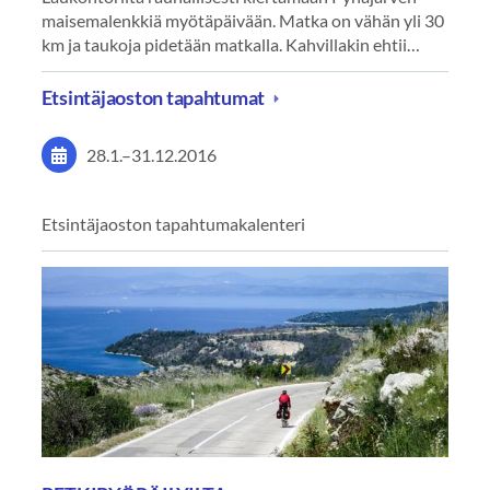
maisemalenkkiä myötäpäivään. Matka on vähän yli 30
km ja taukoja pidetään matkalla. Kahvillakin ehtii…
Etsintäjaoston tapahtumat
28.1.
–
31.12.2016
Etsintäjaoston tapahtumakalenteri