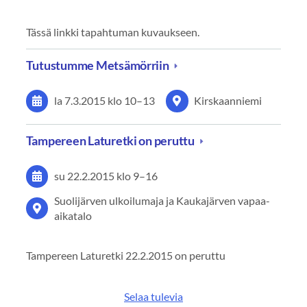
Tässä linkki tapahtuman kuvaukseen.
Tutustumme Metsämörriin
la 7.3.2015
klo 10
–
13
Kirskaanniemi
Tampereen Laturetki on peruttu
su 22.2.2015
klo 9
–
16
Suolijärven ulkoilumaja ja Kaukajärven vapaa-
aikatalo
Tampereen Laturetki 22.2.2015 on peruttu
Selaa tulevia