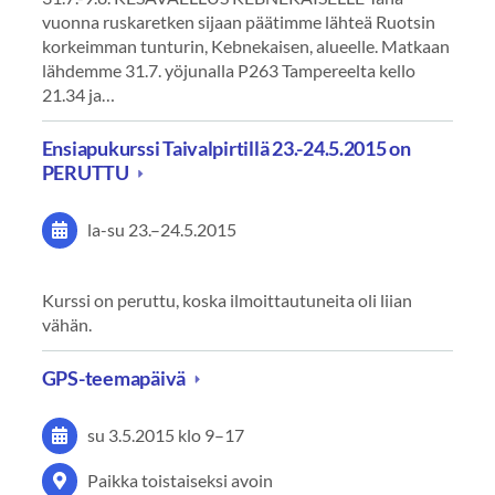
vuonna ruskaretken sijaan päätimme lähteä Ruotsin
korkeimman tunturin, Kebnekaisen, alueelle. Matkaan
lähdemme 31.7. yöjunalla P263 Tampereelta kello
21.34 ja…
Ensiapukurssi Taivalpirtillä 23.-24.5.2015 on
PERUTTU
la-su
23.
–
24.5.2015
Kurssi on peruttu, koska ilmoittautuneita oli liian
vähän.
GPS-teemapäivä
su 3.5.2015
klo 9
–
17
Paikka toistaiseksi avoin