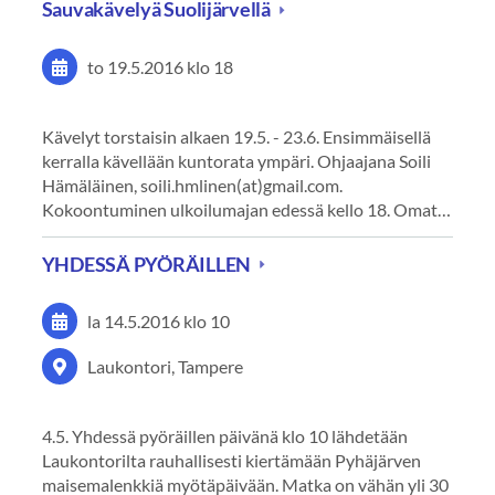
Sauvakävelyä Suolijärvellä
to 19.5.2016
klo 18
Kävelyt torstaisin alkaen 19.5. - 23.6. Ensimmäisellä
kerralla kävellään kuntorata ympäri. Ohjaajana Soili
Hämäläinen, soili.hmlinen(at)gmail.com.
Kokoontuminen ulkoilumajan edessä kello 18. Omat…
YHDESSÄ PYÖRÄILLEN
la 14.5.2016
klo 10
Laukontori, Tampere
4.5. Yhdessä pyöräillen päivänä klo 10 lähdetään
Laukontorilta rauhallisesti kiertämään Pyhäjärven
maisemalenkkiä myötäpäivään. Matka on vähän yli 30