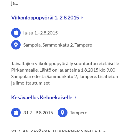
ja…
Viikonloppupyöräi 1.-2.8.2015
la-su
1.
–
2.8.2015
Sampola, Sammonkatu 2, Tampere
Taivaltajien viikoloppupyöräily suuntautuu eteläiselle
Pirkanmaalle. Lähtö on lauantaina 1.8.2015 klo 9.00
Sampolan edestä Sammonkatu 2, Tampere. Lisätietoa
ja ilmoittautumiset
Kesävaellus Kebnekaiselle
31.7.
–
9.8.2015
Tampere
31.7.-9.8. KESÄVAELLUS KEBNEKAISELLE Tänä