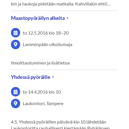
km ja taukoja pidetään matkalla. Kahvillakin ehtii…
Maastopyöräilyn alkeita
to 12.5.2016
klo 18
–
20
Lamminpään ulkoilumaja
Ilmoittautuminen ja lisätietoa
Yhdessä pyöräille
to 14.4.2016
klo 10
Laukontori, Tampere
4.5. Yhdessä pyöräillen päivänä klo 10 lähdetään
Laukontorilta rauhallisesti kiertämään Pyhäjärven