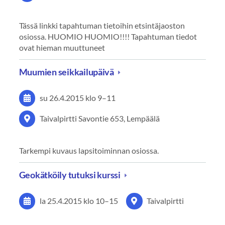
Tässä linkki tapahtuman tietoihin etsintäjaoston
osiossa. HUOMIO HUOMIO!!!! Tapahtuman tiedot
ovat hieman muuttuneet
Muumien seikkailupäivä
su 26.4.2015
klo 9
–
11
Taivalpirtti Savontie 653, Lempäälä
Tarkempi kuvaus lapsitoiminnan osiossa.
Geokätköily tutuksi kurssi
la 25.4.2015
klo 10
–
15
Taivalpirtti