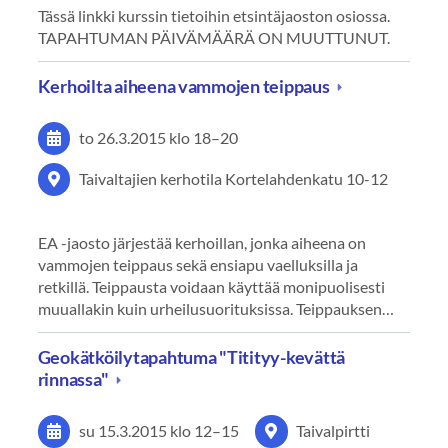
Tässä linkki kurssin tietoihin etsintäjaoston osiossa.
TAPAHTUMAN PÄIVÄMÄÄRÄ ON MUUTTUNUT.
Kerhoilta aiheena vammojen teippaus
to 26.3.2015
klo 18
–
20
Taivaltajien kerhotila Kortelahdenkatu 10-12
EA -jaosto järjestää kerhoillan, jonka aiheena on
vammojen teippaus sekä ensiapu vaelluksilla ja
retkillä. Teippausta voidaan käyttää monipuolisesti
muuallakin kuin urheilusuorituksissa. Teippauksen…
Geokätköilytapahtuma "Titityy-kevättä
rinnassa"
su 15.3.2015
klo 12
–
15
Taivalpirtti