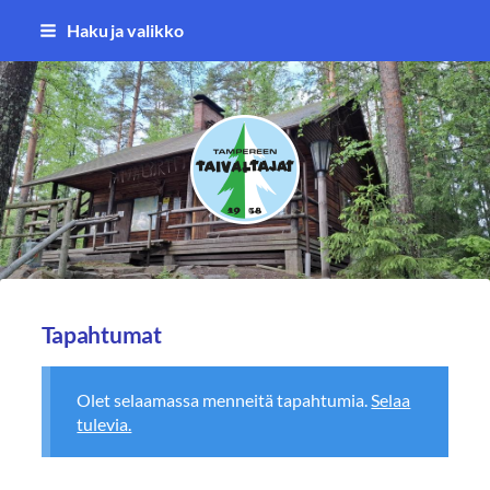
Siirry
Haku ja valikko
sivun
sisältöön
Tampereen Taivaltajat ry
Tapahtumat
Olet selaamassa menneitä tapahtumia.
Selaa
tulevia.