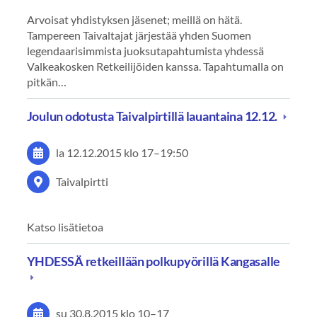
Arvoisat yhdistyksen jäsenet; meillä on hätä.
Tampereen Taivaltajat järjestää yhden Suomen
legendaarisimmista juoksutapahtumista yhdessä
Valkeakosken Retkeilijöiden kanssa. Tapahtumalla on
pitkän…
Joulun odotusta Taivalpirtillä lauantaina 12.12.
la 12.12.2015
klo 17
–
19:50
Taivalpirtti
Katso lisätietoa
YHDESSÄ retkeillään polkupyörillä Kangasalle
su 30.8.2015
klo 10
–
17