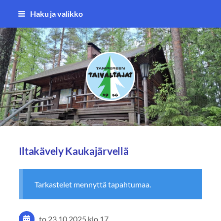
Siirry
Haku ja valikko
sivun
sisältöön
Tampereen Taivaltajat ry
Iltakävely Kaukajärvellä
Tarkastelet mennyttä tapahtumaa.
to 23.10.2025
klo 17