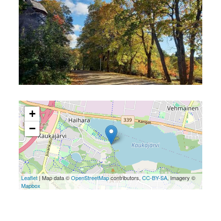
+
−
Leaflet
| Map data ©
OpenStreetMap
contributors,
CC-BY-SA
, Imagery ©
Mapbox