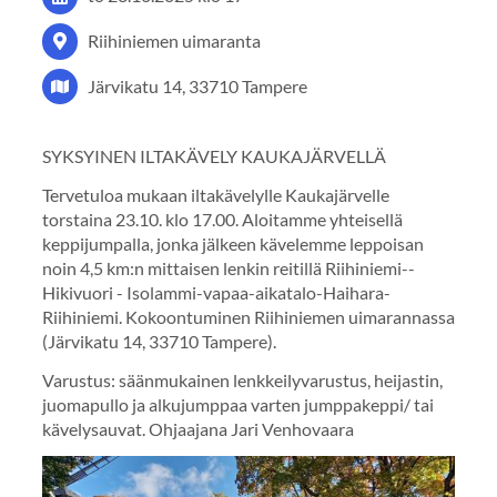
Riihiniemen uimaranta
Järvikatu 14, 33710 Tampere
SYKSYINEN ILTAKÄVELY KAUKAJÄRVELLÄ
Tervetuloa mukaan iltakävelylle Kaukajärvelle
torstaina 23.10. klo 17.00. Aloitamme yhteisellä
keppijumpalla, jonka jälkeen kävelemme leppoisan
noin 4,5 km:n mittaisen lenkin reitillä Riihiniemi--
Hikivuori - Isolammi-vapaa-aikatalo-Haihara-
Riihiniemi. Kokoontuminen Riihiniemen uimarannassa
(Järvikatu 14, 33710 Tampere).
Varustus: säänmukainen lenkkeilyvarustus, heijastin,
juomapullo ja alkujumppaa varten jumppakeppi/ tai
kävelysauvat. Ohjaajana Jari Venhovaara