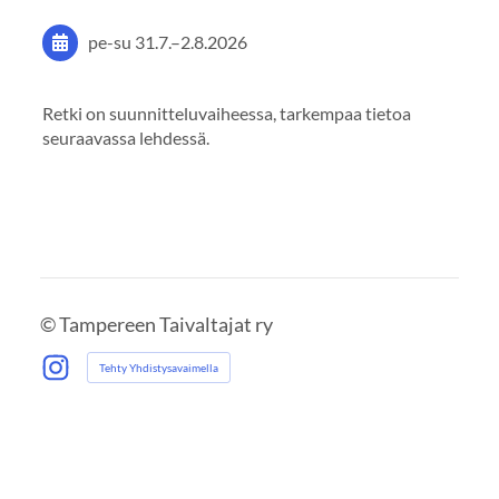
pe-su
31.7.
–
2.8.2026
Retki on suunnitteluvaiheessa, tarkempaa tietoa
seuraavassa lehdessä.
©
Tampereen Taivaltajat ry
Tehty Yhdistysavaimella
Instagram