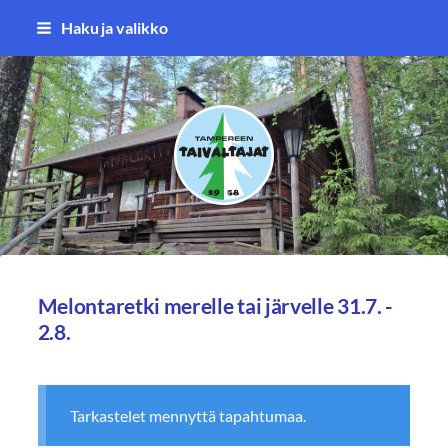
Siirry
Haku ja valikko
sivun
sisältöön
Tampereen Taivaltajat ry
Melontaretki merelle tai järvelle 31.7. -
2.8.
Tarkastelet mennyttä tapahtumaa.