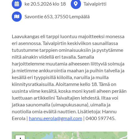
ke 20.5.2026
klo 18
Taivalpirtti
Savontie 653, 37550 Lempäälä
Laavukangas eli tarppi luontuu majoitteeksi monessa
eri asennossa. Taivalpirtin keskiviikon saunaillassa
tutustumme tarppien ominaisuuksiin ja pystytämme
niitä ainakin viidellä eri tavalla. Samalla
harjoittelemme muutamia aiheeseen liittyviä solmuja
ja mietimme ankkurointia maahan ja puihin talvella ja
kesällä eri tyyppisillä kiiloilla, naruilla ja muilla
kiinnitysratkaisuilla. Aloitamme kello 18. Tämä on
uusinta viime kesältä, koska moni kyseli aiheen perään
luettuaan artikkelini Taivaltajien lehdestä. Iltaa voi
jatkaa saunomalla (uimapukusauna), uimalla ja
nuotiolla omia eväitä nauttien. Lisätietoja: Hannu
Eerola |
hannu.eerola@gmail.com
| 0400 597745.