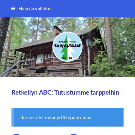
Siirry
Haku ja valikko
sivun
sisältöön
Tampereen Taivaltajat ry
Retkeilyn ABC: Tutustumme tarppeihin
Tarkastelet mennyttä tapahtumaa.