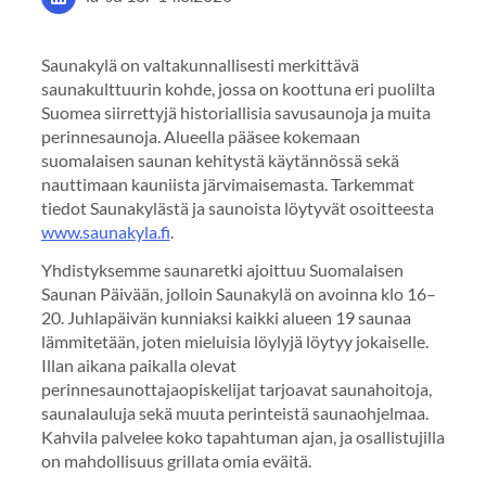
Saunakylä on valtakunnallisesti merkittävä
saunakulttuurin kohde, jossa on koottuna eri puolilta
Suomea siirrettyjä historiallisia savusaunoja ja muita
perinnesaunoja. Alueella pääsee kokemaan
suomalaisen saunan kehitystä käytännössä sekä
nauttimaan kauniista järvimaisemasta. Tarkemmat
tiedot Saunakylästä ja saunoista löytyvät osoitteesta
www.saunakyla.fi
.
Yhdistyksemme saunaretki ajoittuu Suomalaisen
Saunan Päivään, jolloin Saunakylä on avoinna klo 16–
20. Juhlapäivän kunniaksi kaikki alueen 19 saunaa
lämmitetään, joten mieluisia löylyjä löytyy jokaiselle.
Illan aikana paikalla olevat
perinnesaunottajaopiskelijat tarjoavat saunahoitoja,
saunalauluja sekä muuta perinteistä saunaohjelmaa.
Kahvila palvelee koko tapahtuman ajan, ja osallistujilla
on mahdollisuus grillata omia eväitä.