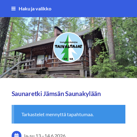
Siirry
Haku ja valikko
sivun
sisältöön
Tampereen Taivaltajat ry
Saunaretki Jämsän Saunakylään
Tarkastelet mennyttä tapahtumaa.
la-su
13.
–
14.6.2026