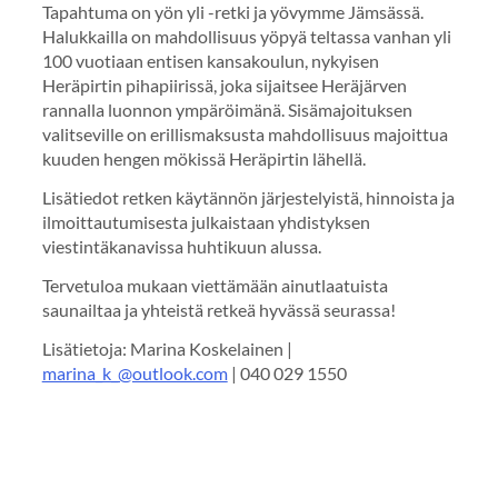
Tapahtuma on yön yli -retki ja yövymme Jämsässä.
Halukkailla on mahdollisuus yöpyä teltassa vanhan yli
100 vuotiaan entisen kansakoulun, nykyisen
Heräpirtin pihapiirissä, joka sijaitsee Heräjärven
rannalla luonnon ympäröimänä. Sisämajoituksen
valitseville on erillismaksusta mahdollisuus majoittua
kuuden hengen mökissä Heräpirtin lähellä.
Lisätiedot retken käytännön järjestelyistä, hinnoista ja
ilmoittautumisesta julkaistaan yhdistyksen
viestintäkanavissa huhtikuun alussa.
Tervetuloa mukaan viettämään ainutlaatuista
saunailtaa ja yhteistä retkeä hyvässä seurassa!
Lisätietoja: Marina Koskelainen |
marina_k_@outlook.com
| 040 029 1550