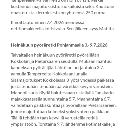
kustannus majoituksista, ruokailuista sekä, Kauttuan
opastetusta kierroksesta on yhteensä 250 euroa.
Ilmoittautuminen 7.4.2026 mennessä
nettilomakkeella kotisivulla. Sen jälkeen kysy Matilta.
Heinäkuun pyöräretki Pohjanmaalla 3.-9.7.2026
Taivaltajien heinäkuun pyöräretki pyöräillään
Kokkolan ja Pietarsaaren seudulla. Mukaan mahtuu
kahdeksan pyöräilijää. Lähtö on perjantaina 3.7.
aamulla Tampereelta Kokkolaan junalla.
Sisämajoitukset Kokkolassa 3 yötä yhdessä paikassa
josta tehdään tehdään päiväretkiä kevyin varustein.
Mahdollisuus käydä halutessaan risteilyllä Tankkarin
majakkasaarella sunnuntaina 5.7. Maanantaina 6.7.
vaihdetaan paikkakuntaa ja pyöräillään Pietarsaareen,
jonne majoitutaan kolmeksi yöksi yhteen paikkaan.
Täällä tehdään taas kevyillä varusteilla retkiä
ympäristöön. Torstaina 9.7. lähdemme kotimatkalle ja