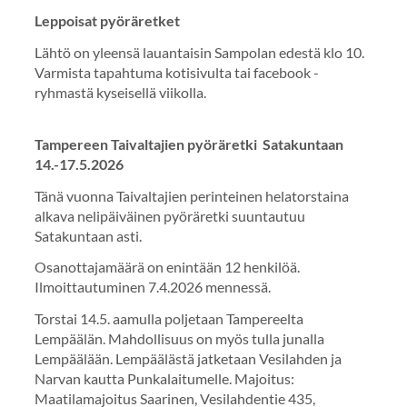
Leppoisat pyöräretket
Lähtö on yleensä lauantaisin Sampolan edestä klo 10.
Varmista tapahtuma kotisivulta tai facebook -
ryhmastä kyseisellä viikolla.
Tampereen Taivaltajien pyöräretki Satakuntaan
14.-17.5.2026
Tänä vuonna Taivaltajien perinteinen helatorstaina
alkava nelipäiväinen pyöräretki suuntautuu
Satakuntaan asti.
Osanottajamäärä on enintään 12 henkilöä.
Ilmoittautuminen 7.4.2026 mennessä.
Torstai 14.5. aamulla poljetaan Tampereelta
Lempäälän. Mahdollisuus on myös tulla junalla
Lempäälään. Lempäälästä jatketaan Vesilahden ja
Narvan kautta Punkalaitumelle. Majoitus:
Maatilamajoitus Saarinen, Vesilahdentie 435,