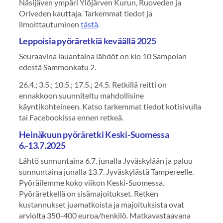
Näsijäven ympäri Ylöjärven Kurun, Ruoveden ja
Oriveden kauttaja. Tarkemmat tiedot ja
ilmoittautuminen
tästä
.
Leppoisia pyöräretkiä keväällä 2025
Seuraavina lauantaina lähdöt on klo 10 Sampolan
edestä Sammonkatu 2.
26.4.; 3.5.; 10.5.; 17.5.; 24.5. Retkillä reitti on
ennakkoon suunniteltu mahdollisine
käyntikohteineen. Katso tarkemmat tiedot kotisivulla
tai Facebookissa ennen retkeä.
Heinäkuun pyöräretki Keski-Suomessa
6.-13.7.2025
Lähtö sunnuntaina 6.7. junalla Jyväskylään ja paluu
sunnuntaina junalla 13.7. Jyväskylästä Tampereelle.
Pyöräilemme koko viikon Keski-Suomessa.
Pyöräretkellä on sisämajoitukset. Retken
kustannukset juamatkoista ja majoituksista ovat
arviolta 350-400 euroa/henkilö. Matkavastaavana