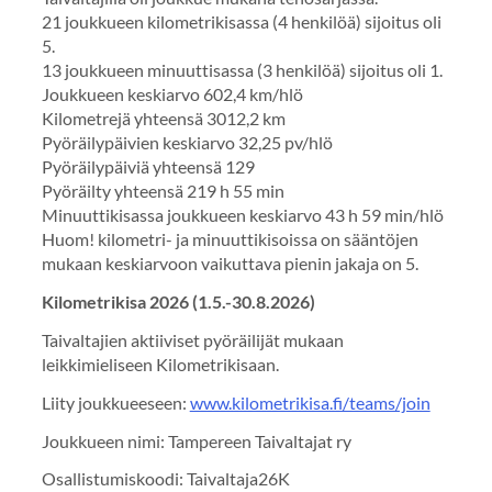
21 joukkueen kilometrikisassa (4 henkilöä) sijoitus oli
5.
13 joukkueen minuuttisassa (3 henkilöä) sijoitus oli 1.
Joukkueen keskiarvo 602,4 km/hlö
Kilometrejä yhteensä 3012,2 km
Pyöräilypäivien keskiarvo 32,25 pv/hlö
Pyöräilypäiviä yhteensä 129
Pyöräilty yhteensä 219 h 55 min
Minuuttikisassa joukkueen keskiarvo 43 h 59 min/hlö
Huom! kilometri- ja minuuttikisoissa on sääntöjen
mukaan keskiarvoon vaikuttava pienin jakaja on 5.
Kilometrikisa 2026 (1.5.-30.8.2026)
Taivaltajien aktiiviset pyöräilijät mukaan
leikkimieliseen Kilometrikisaan.
Liity joukkueeseen:
www.kilometrikisa.fi/teams/join
Joukkueen nimi: Tampereen Taivaltajat ry
Osallistumiskoodi: Taivaltaja26K