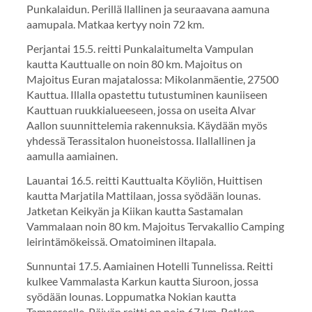
Punkalaidun. Perillä llallinen ja seuraavana aamuna
aamupala. Matkaa kertyy noin 72 km.
Perjantai 15.5. reitti Punkalaitumelta Vampulan
kautta Kauttualle on noin 80 km. Majoitus on
Majoitus Euran majatalossa: Mikolanmäentie, 27500
Kauttua. Illalla opastettu tutustuminen kauniiseen
Kauttuan ruukkialueeseen, jossa on useita Alvar
Aallon suunnittelemia rakennuksia. Käydään myös
yhdessä Terassitalon huoneistossa. Ilallallinen ja
aamulla aamiainen.
Lauantai 16.5. reitti Kauttualta Köyliön, Huittisen
kautta Marjatila Mattilaan, jossa syödään lounas.
Jatketan Keikyän ja Kiikan kautta Sastamalan
Vammalaan noin 80 km. Majoitus Tervakallio Camping
leirintämökeissä. Omatoiminen iltapala.
Sunnuntai 17.5. Aamiainen Hotelli Tunnelissa. Reitti
kulkee Vammalasta Karkun kautta Siuroon, jossa
syödään lounas. Loppumatka Nokian kautta
Tampereelle. Päivän reitti on noin 67 km. Retken