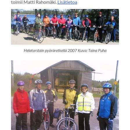
toimii Matti Rahomäki.
Lisätietoa
Helatorstain pyöräretkellä 2007 Kuva: Taina Puha