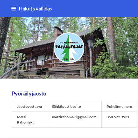
Siirry
Haku ja valikko
sivun
sisältöön
Tampereen Taivaltajat ry
Pyöräilyjaosto
Jaostovastaava
Sähköpostiosoite
Puhelinnumero
Matti
mattirahomaki@gmail.com
050 572 3531
Rahomäki