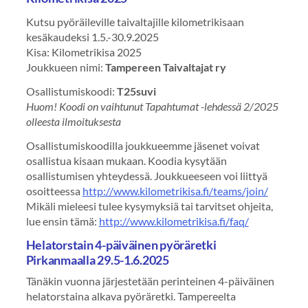
Kutsu pyöräileville taivaltajille kilometrikisaan
kesäkaudeksi 1.5.-30.9.2025
Kisa: Kilometrikisa 2025
Joukkueen nimi:
Tampereen Taivaltajat ry
Osallistumiskoodi:
T25suvi
Huom! Koodi on vaihtunut Tapahtumat -lehdessä 2/2025
olleesta ilmoituksesta
Osallistumiskoodilla joukkueemme jäsenet voivat
osallistua kisaan mukaan. Koodia kysytään
osallistumisen yhteydessä. Joukkueeseen voi liittyä
osoitteessa
http://www.kilometrikisa.fi/teams/join/
Mikäli mieleesi tulee kysymyksiä tai tarvitset ohjeita,
lue ensin tämä:
http://www.kilometrikisa.fi/faq/
Helatorstain 4-päiväinen pyöräretki
Pirkanmaalla 29.5-1.6.2025
Tänäkin vuonna järjestetään perinteinen 4-päiväinen
helatorstaina alkava pyöräretki. Tampereelta