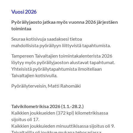
Vuosi 2026
Pyöräilyjaosto jatkaa myös vuonna 2026 järjestäen
toimintaa
Seuraa kotisivuja saadaksesi tietoa
mahdollisista pyöräilyyn liittyvistä tapahtumista.
Tampereen Taivaltajien toimintakalenterista 2026
löytyy myös pyöräilyjaoston alustavat tapahtumat.
Yhteisistä pyöräilytapahtumista ilmoitellaan
Taivaltajien kotisivulla.
Pyöräilyterveisin, Matti Rahomäki
Talvikilometrikisa 2026 (1.1.-28.2.)
Kaikkien joukkueiden (372 kpl) kilometrikisassa
sijoitus oli 17.
Kaikkien joukkuieden minuuttikisassa sijoitus oli 9.
Taivaltajilla oli joukkue mukana tehosarjassa.