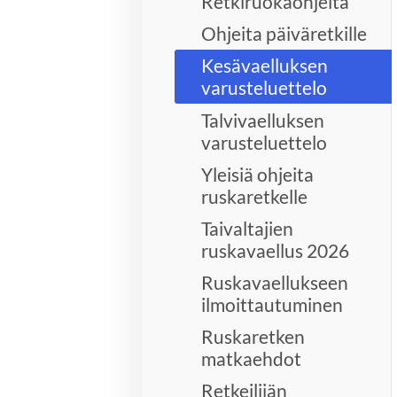
Retkiruokaohjeita
Ohjeita päiväretkille
Kesävaelluksen
varusteluettelo
Talvivaelluksen
varusteluettelo
Yleisiä ohjeita
ruskaretkelle
Taivaltajien
ruskavaellus 2026
Ruskavaellukseen
ilmoittautuminen
Ruskaretken
matkaehdot
Retkeilijän