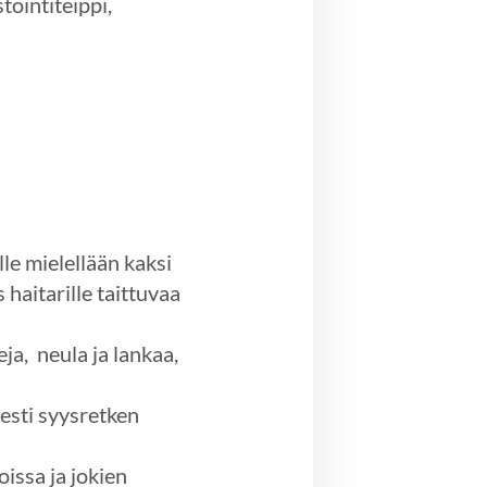
tointiteippi,
le mielellään kaksi
haitarille taittuvaa
ja, neula ja lankaa,
sesti syysretken
oissa ja jokien