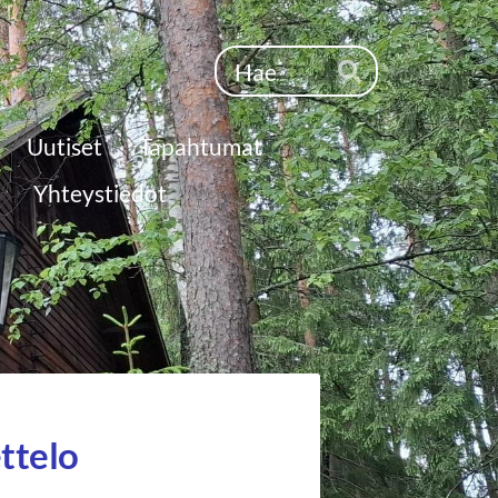
Haku
Hae
Uutiset
Tapahtumat
Yhteystiedot
ttelo