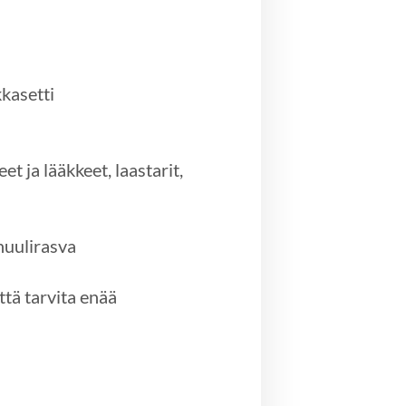
kkasetti
t ja lääkkeet, laastarit,
huulirasva
ttä tarvita enää