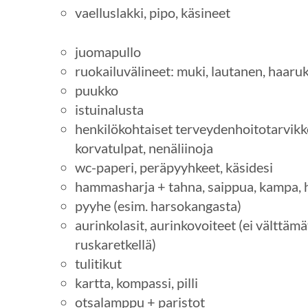
vaelluslakki, pipo, käsineet
juomapullo
ruokailuvälineet: muki, lautanen, haaru
puukko
istuinalusta
henkilökohtaiset terveydenhoitotarvikkee
korvatulpat, nenäliinoja
wc-paperi, peräpyyhkeet, käsidesi
hammasharja + tahna, saippua, kampa, 
pyyhe (esim. harsokangasta)
aurinkolasit, aurinkovoiteet (ei välttämä
ruskaretkellä)
tulitikut
kartta, kompassi, pilli
otsalamppu + paristot