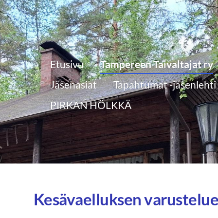
Etusivu
Tampereen Taivaltajat ry
Jäsenasiat
Tapahtumat -jäsenlehti
PIRKAN HÖLKKÄ
Kesävaelluksen varustelue