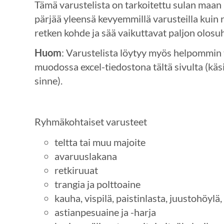
Tämä varustelista on tarkoitettu sulan maan 
pärjää yleensä kevyemmillä varusteilla kuin 
retken kohde ja sää vaikuttavat paljon olosuh
Huom
: Varustelista löytyy myös helpommin 
muodossa excel-tiedostona tältä sivulta (käs
sinne).
Ryhmäkohtaiset varusteet
teltta tai muu majoite
avaruuslakana
retkiruuat
trangia ja polttoaine
kauha, vispilä, paistinlasta, juustohöylä,
astianpesuaine ja -harja