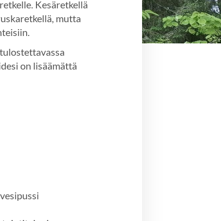
retkelle. Kesäretkellä
ruskaretkellä, mutta
teisiin.
tulostettavassa
idesi on lisäämättä
 vesipussi