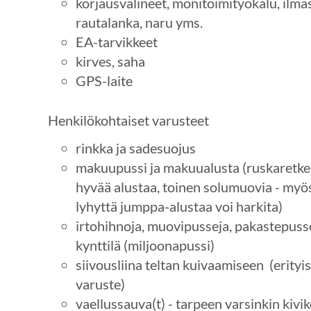
korjausvälineet, monitoimityökalu, ilmas
rautalanka, naru yms.
EA-tarvikkeet
kirves, saha
GPS-laite
Henkilökohtaiset varusteet
rinkka ja sadesuojus
makuupussi ja makuualusta (ruskaretkel
hyvää alustaa, toinen solumuovia - myös 
lyhyttä jumppa-alustaa voi harkita)
irtohihnoja, muovipusseja, pakastepusse
kynttilä (miljoonapussi)
siivousliina teltan kuivaamiseen (erityi
varuste)
vaellussauva(t) - tarpeen varsinkin kivik