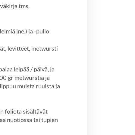
äiväkirja tms.
lmiä jne.) ja -pullo
t, levitteet, metwursti
laa leipää / päivä, ja
200 gr metwurstia ja
iippuu muista ruuista ja
n foliota sisältävät
aa nuotiossa tai tupien