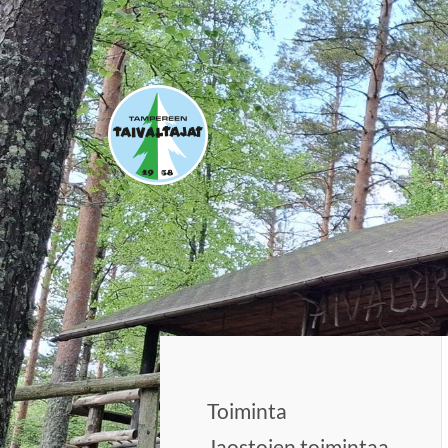
Siirry
sivun
sisältöön
Tampereen Taivaltajat ry
Toiminta
Jaostojen toimintaa