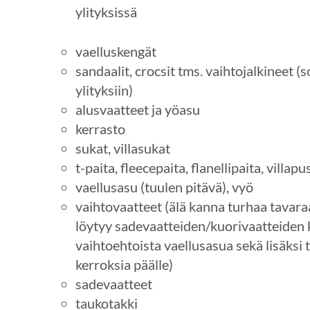
ylityksissä
vaelluskengät
sandaalit, crocsit tms. vaihtojalkineet (
ylityksiin)
alusvaatteet ja yöasu
kerrasto
sukat, villasukat
t-paita, fleecepaita, flanellipaita, villap
vaellusasu (tuulen pitävä), vyö
vaihtovaatteet (älä kanna turhaa tavaraa
löytyy sadevaatteiden/kuorivaatteiden 
vaihtoehtoista vaellusasua sekä lisäksi ta
kerroksia päälle)
sadevaatteet
taukotakki