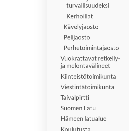
turvallisuudeksi
Kerhoillat
Kävelyjaosto
Pelijaosto
Perhetoimintajaosto
Vuokrattavat retkeily-
ja melontavälineet
Kiinteistötoimikunta
Viestintätoimikunta
Taivalpirtti
Suomen Latu
Hämeen latualue
Koulutusta