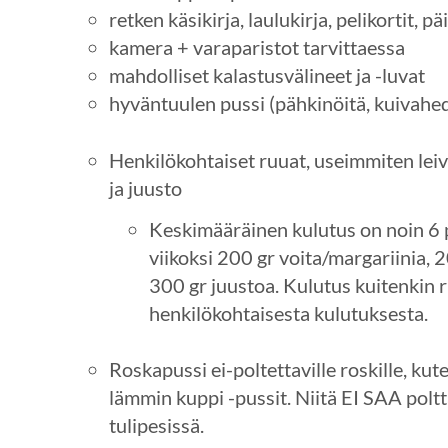
retken käsikirja, laulukirja, pelikortit, p
kamera + varaparistot tarvittaessa
mahdolliset kalastusvälineet ja -luvat
hyväntuulen pussi (pähkinöitä, kuivahede
Henkilökohtaiset ruuat, useimmiten leivä
ja juusto
Keskimääräinen kulutus on noin 6 pa
viikoksi 200 gr voita/margariinia, 
300 gr juustoa. Kulutus kuitenkin r
henkilökohtaisesta kulutuksesta.
Roskapussi ei-poltettaville roskille, kute
lämmin kuppi -pussit. Niitä EI SAA poltt
tulipesissä.