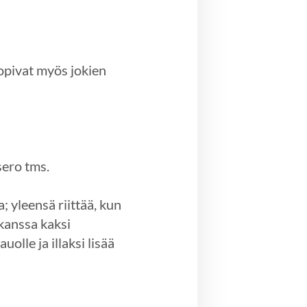
sopivat myös jokien
usero tms.
; yleensä riittää, kun
kanssa kaksi
uolle ja illaksi lisää