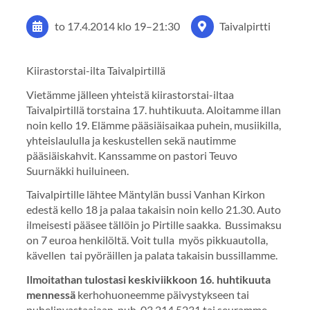
to 17.4.2014
klo 19
–
21:30
Taivalpirtti
Kiirastorstai-ilta Taivalpirtillä
Vietämme jälleen yhteistä kiirastorstai-iltaa
Taivalpirtillä torstaina 17. huhtikuuta. Aloitamme illan
noin kello 19. Elämme pääsiäisaikaa puhein, musiikilla,
yhteislaululla ja keskustellen sekä nautimme
pääsiäiskahvit. Kanssamme on pastori Teuvo
Suurnäkki huiluineen.
Taivalpirtille lähtee Mäntylän bussi Vanhan Kirkon
edestä kello 18 ja palaa takaisin noin kello 21.30. Auto
ilmeisesti pääsee tällöin jo Pirtille saakka. Bussimaksu
on 7 euroa henkilöltä. Voit tulla myös pikkuautolla,
kävellen tai pyöräillen ja palata takaisin bussillamme.
Ilmoitathan tulostasi keskiviikkoon 16. huhtikuuta
mennessä
kerhohuoneemme päivystykseen tai
puhelinvastaajaan, puh. 03 214 5231 tai seuramme