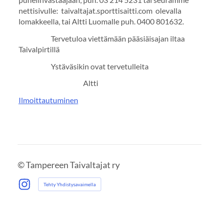
nettisivulle: taivaltajat.sporttisaitti.com olevalla
lomakkeella, tai Altti Luomalle puh. 0400 801632.
Tervetuloa viettämään pääsiäisajan iltaa
Taivalpirtillä
Ystäväsikin ovat tervetulleita
Altti
Ilmoittautuminen
©
Tampereen Taivaltajat ry
Tehty Yhdistysavaimella
Instagram