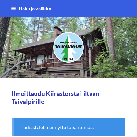
Siirry
Haku ja valikko
sivun
sisältöön
Tampereen Taivaltajat ry
Ilmoittaudu Kiirastorstai-iltaan
Taivalpirille
Tarkastelet mennyttä tapahtumaa.