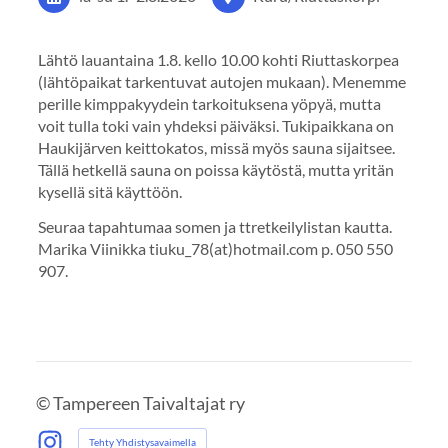
Lähtö lauantaina 1.8. kello 10.00 kohti Riuttaskorpea
(lähtöpaikat tarkentuvat autojen mukaan). Menemme
perille kimppakyydein tarkoituksena yöpyä, mutta
voit tulla toki vain yhdeksi päiväksi. Tukipaikkana on
Haukijärven keittokatos, missä myös sauna sijaitsee.
Tällä hetkellä sauna on poissa käytöstä, mutta yritän
kysellä sitä käyttöön.
Seuraa tapahtumaa somen ja ttretkeilylistan kautta.
Marika Viinikka tiuku_78(at)hotmail.com p. 050 550
907.
©
Tampereen Taivaltajat ry
Tehty Yhdistysavaimella