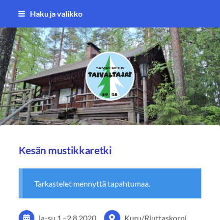
Siirry
Haku ja valikko
sivun
sisältöön
Tampereen Taivaltajat ry
Kesän mustikkaretki
Tarkastelet mennyttä tapahtumaa.
la-su
1.
–
2.8.2020
Kuru/Riuttaskorpi