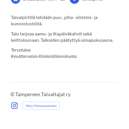
Taivalpirtillä tehdään puu-, piha- siistimis- ja
kunnostustöitä.
Talo tarjoaa aamu- ja iltapäiväkahvit sekä
keittolounaan. Talkoiden päätyttyä uimapukusauna.
Tervetuloa
Kevätterveisin Kiinteistötoimikunta
©
Tampereen Taivaltajat ry
Tehty Yhdistysavaimella
Instagram