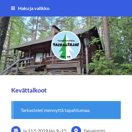
Siirry
Haku ja valikko
sivun
sisältöön
Tampereen Taivaltajat ry
Kevättalkoot
Tarkastelet mennyttä tapahtumaa.
la 11.5.2019
klo 9
–
15
Taivalpirtti