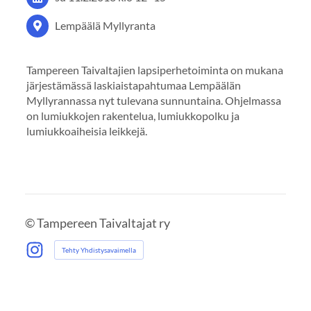
Lempäälä Myllyranta
Tampereen Taivaltajien lapsiperhetoiminta on mukana
järjestämässä laskiaistapahtumaa Lempäälän
Myllyrannassa nyt tulevana sunnuntaina. Ohjelmassa
on lumiukkojen rakentelua, lumiukkopolku ja
lumiukkoaiheisia leikkejä.
©
Tampereen Taivaltajat ry
Tehty Yhdistysavaimella
Instagram