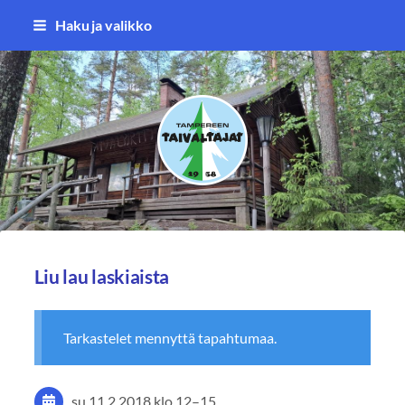
Siirry
Haku ja valikko
sivun
sisältöön
Tampereen Taivaltajat ry
Liu lau laskiaista
Tarkastelet mennyttä tapahtumaa.
su 11.2.2018
klo 12
–
15