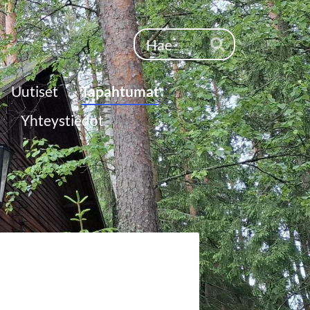
Haku
Hae
Uutiset
Tapahtumat
Yhteystiedot