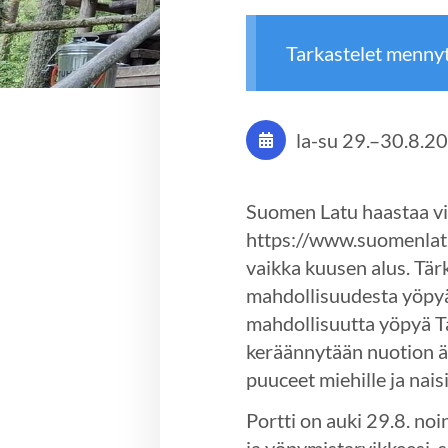
Tarkastelet menny
la-su
29.
–
30.8.2
Suomen Latu haastaa v
https://www.suomenlatu.f
vaikka kuusen alus. Tä
mahdollisuudesta yöpyä
mahdollisuutta yöpyä Tai
keräännytään nuotion ää
puuceet miehille ja nais
Portti on auki 29.8. no
ja yöpymistarvikkeesi, s