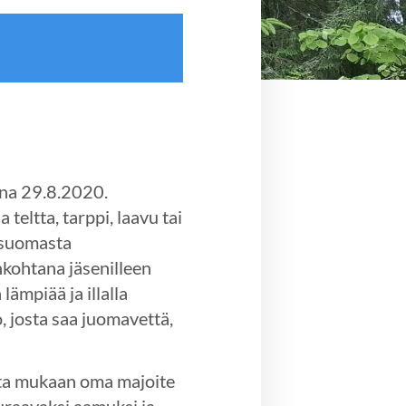
na 29.8.2020.
teltta, tarppi, laavu tai
n suomasta
nkohtana jäsenilleen
lämpiää ja illalla
, josta saa juomavettä,
 Ota mukaan oma majoite
euraavaksi aamuksi ja