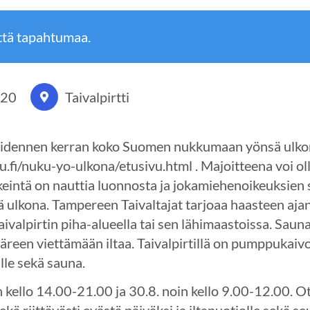
ttä tapahtumaa.
020
Taivalpirtti
iidennen kerran koko Suomen nukkumaan yönsä ulko
i/nuku-yo-ulkona/etusivu.html . Majoitteena voi olla 
rkeintä on nauttia luonnosta ja jokamiehenoikeuksie
 ulkona. Tampereen Taivaltajat tarjoaa haasteen aja
valpirtin piha-alueella tai sen lähimaastoissa. Sauna 
reen viettämään iltaa. Taivalpirtillä on pumppukaivo
ille sekä sauna.
in kello 14.00-21.00 ja 30.8. noin kello 9.00-12.00.
ekä riittävästi evästä päiväksi ja iltanuotiolle sekä s