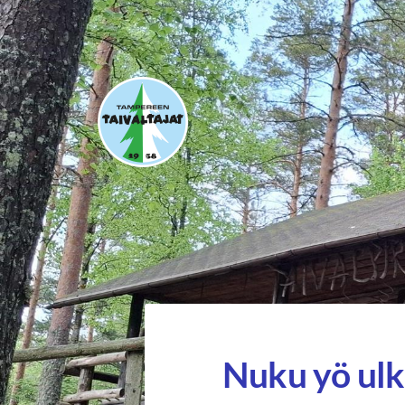
Siirry
sivun
sisältöön
Tampereen Taivaltajat ry
Nuku yö ul