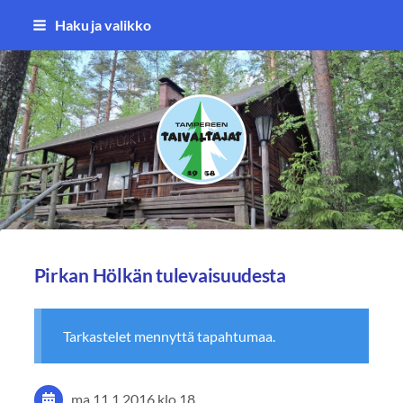
Siirry
Haku ja valikko
sivun
sisältöön
Tampereen Taivaltajat ry
Pirkan Hölkän tulevaisuudesta
Tarkastelet mennyttä tapahtumaa.
ma 11.1.2016
klo 18