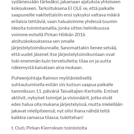
sydämessään tärkeäksi, jakamaan ajatuksia yhteiseen
kokoukseen. Tarkoituksena EI OLE se, että paikalle
saapuneille nakitettaisiin ensi syksyksi valtava määrä
erilaisia tehtäviä, vaan haluaisimme yhdessä tuumin
ideoita toimintamallia, jonka sitten helmikuussa
voimme esitellä Pirkan Hölkän 2016
aloituskokouksessa sen omalle
järjestelytoimikunnalle. Sanomattakin lienee selvää,
että uudet jäsenet itse järjestelytoimikuntaan ovat
toki enemmän kuin tervetulleita; tilaa on ja uutta
näkemystä kaivataan aina mukaan.
Puheenjohtaja Raimon myötämielisellä
suhtautumisella esitän siis kutsun saapua paikalle
tammikuun 11. päivänä Taivaltajien Kerholle. Entiset
aktiivit, nykyiset toimijat ja visionäärit, jotka eivät
edes halua olla mukana järjestelyissä, mutta mielellään
jakavat mielipiteensä; nyt olisi ihana nähdä teitä
kaikkia samassa tilassa; tulettehan!
t. Outi, Pirkan Kierroksen toimistolta