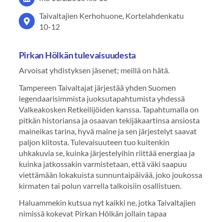
Taivaltajien Kerhohuone, Kortelahdenkatu
10-12
Pirkan Hölkän tulevaisuudesta
Arvoisat yhdistyksen jäsenet; meillä on hätä.
Tampereen Taivaltajat järjestää yhden Suomen
legendaarisimmista juoksutapahtumista yhdessä
Valkeakosken Retkeilijöiden kanssa. Tapahtumalla on
pitkän historiansa ja osaavan tekijäkaartinsa ansiosta
maineikas tarina, hyvä maine ja sen järjestelyt saavat
paljon kiitosta. Tulevaisuuteen tuo kuitenkin
uhkakuvia se, kuinka järjestelyihin riittää energiaa ja
kuinka jatkossakin varmistetaan, että väki saapuu
viettämään lokakuista sunnuntaipäivää, joko joukossa
kirmaten tai polun varrella talkoisiin osallistuen.
Haluammekin kutsua nyt kaikki ne, jotka Taivaltajien
nimissä kokevat Pirkan Hölkän jollain tapaa