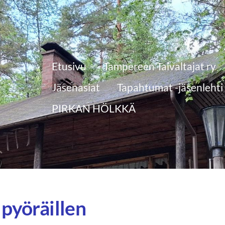
Etusivu
Tampereen Taivaltajat ry
Jäsenasiat
Tapahtumat -jäsenlehti
PIRKAN HÖLKKÄ
 pyöräillen