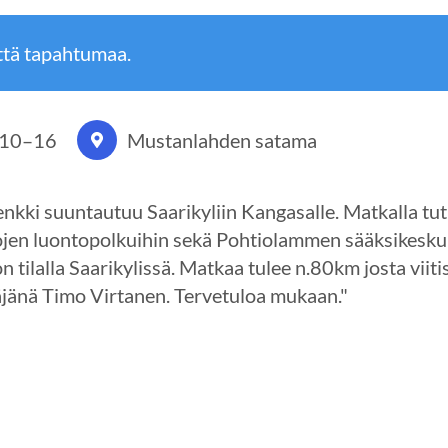
ttä tapahtumaa.
 10
–
16
Mustanlahden satama
enkki suuntautuu Saarikyliin Kangasalle. Matkalla tu
jen luontopolkuihin sekä Pohtiolammen sääksikesku
 tilalla Saarikylissä. Matkaa tulee n.80km josta viiti
äjänä Timo Virtanen. Tervetuloa mukaan."