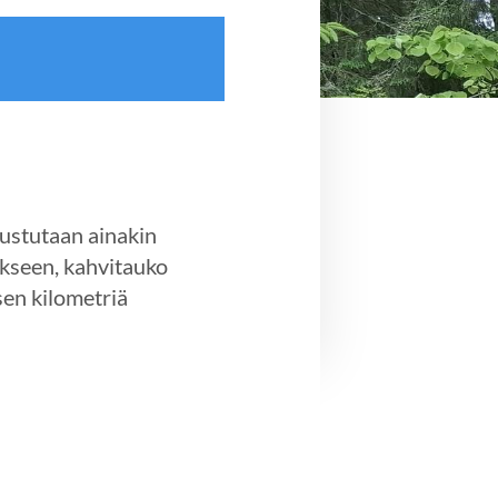
tustutaan ainakin
kseen, kahvitauko
sen kilometriä