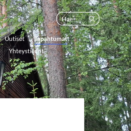
Haku
Hae
Uutiset
Tapahtumat
Yhteystiedot