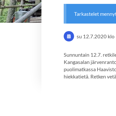
Tarkastelet menny
su 12.7.2020
klo
Sunnuntain 12.7. retkil
Kangasalan järvenranto
puolimatkassa Haaviston
hiekkatietä. Retken vet