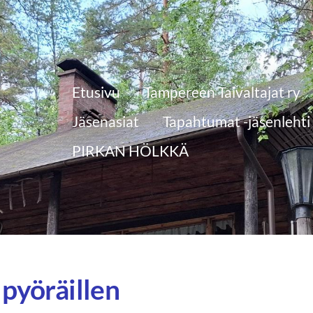
Etusivu
Tampereen Taivaltajat ry
Jäsenasiat
Tapahtumat -jäsenlehti
PIRKAN HÖLKKÄ
 pyöräillen