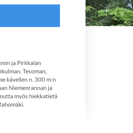
in ja Pirkkalan
enkulman, Tesoman,
e kävellen n. 300 m:n
taan Niemenrannan ja
 mutta myös hiekkatietä
 Rahomäki.