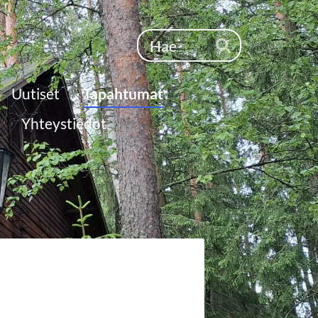
Haku
Hae
Uutiset
Tapahtumat
Yhteystiedot