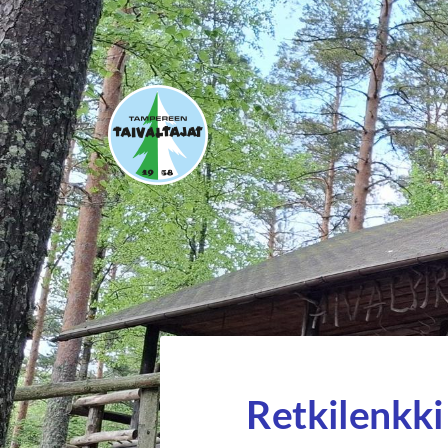
Siirry
sivun
sisältöön
Tampereen Taivaltajat ry
Retkilenkki