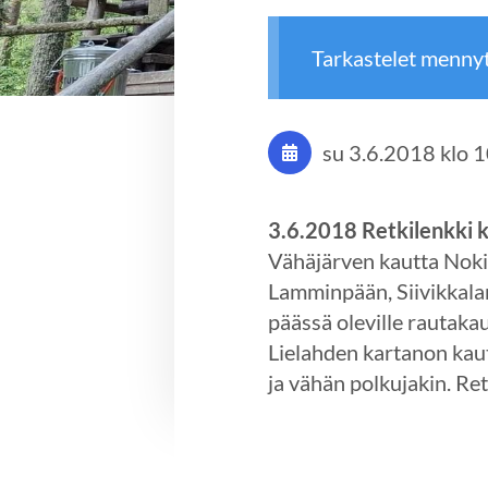
Tarkastelet menny
su 3.6.2018
klo 
3.6.2018 Retkilenkki 
Vähäjärven kautta Noki
Lamminpään, Siivikkal
päässä oleville rautak
Lielahden kartanon kaut
ja vähän polkujakin. Re