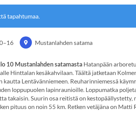
ttä tapahtumaa.
10
–
16
Mustanlahden satama
klo 10 Mustanlahden satamasta
Hatanpään arboretum
alle Hinttalan kesäkahvilaan. Täältä jatketaan Kolm
an kautta Lentävänniemeen. Reuharinniemessä käymm
auden loppupuolen lapinraunioille. Loppumatka polje
ta takaisin. Suurin osa reitistä on kestopäällystetty,
tken pituus on noin 55 km. Retken vetäjäna on Matti