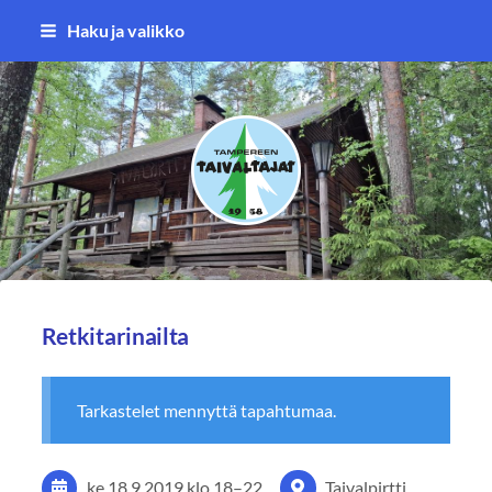
Siirry
Haku ja valikko
sivun
sisältöön
Tampereen Taivaltajat ry
Retkitarinailta
Tarkastelet mennyttä tapahtumaa.
ke 18.9.2019
klo 18
–
22
Taivalpirtti