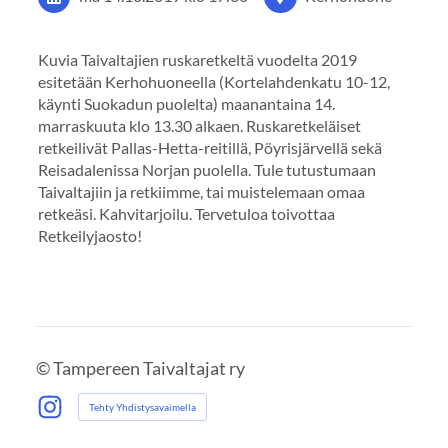
Kuvia Taivaltajien ruskaretkeltä vuodelta 2019
esitetään Kerhohuoneella (Kortelahdenkatu 10-12,
käynti Suokadun puolelta) maanantaina 14.
marraskuuta klo 13.30 alkaen. Ruskaretkeläiset
retkeilivät Pallas-Hetta-reitillä, Pöyrisjärvellä sekä
Reisadalenissa Norjan puolella. Tule tutustumaan
Taivaltajiin ja retkiimme, tai muistelemaan omaa
retkeäsi. Kahvitarjoilu. Tervetuloa toivottaa
Retkeilyjaosto!
©
Tampereen Taivaltajat ry
Tehty Yhdistysavaimella
Instagram