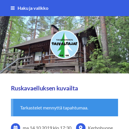
Siirry
Haku ja valikko
sivun
sisältöön
Tampereen Taivaltajat ry
Ruskavaelluksen kuvailta
Tarkastelet mennyttä tapahtumaa.
ma 14.10.2019
klo 17:30
Kerhohuone