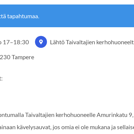
ttä tapahtumaa.
o 17
–
18:30
Lähtö Taivaltajien kerhohuoneel
3230 Tampere
:
ntumalla Taivaltajien kerhohuoneelle Amurinkatu 9
lainaan kävelysauvat, jos omia ei ole mukana ja sellaise