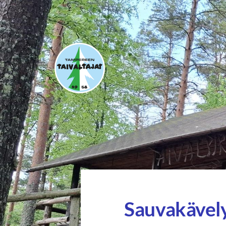
Siirry
sivun
sisältöön
Tampereen Taivaltajat ry
Sauvakävely