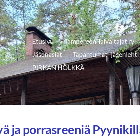
Etusivu
Tampereen Taivaltajat ry
Jäsenasiat
Tapahtumat -jäsenlehti
PIRKAN HÖLKKÄ
ä ja porrasreeniä Pyynikill