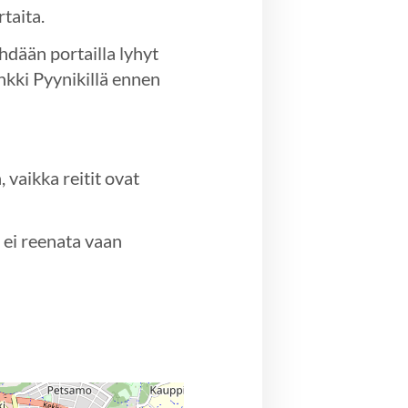
taita.
hdään portailla lyhyt
nkki Pyynikillä ennen
 vaikka reitit ovat
ä ei reenata vaan