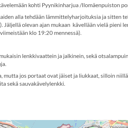
kävelemään kohti Pyynikinharjua /Ilomäenpuiston por
aiden alla tehdään lämmittelyharjoituksia ja sitten te
. Jäljellä olevan ajan mukaan kävellään vielä pieni le
(viimeistään klo 19:20 mennessä).
kaisin lenkkivaattein ja jalkinein, sekä otsalampuin,
uja.
mutta jos portaat ovat jäiset ja liukkaat, silloin niill
ita sekä sauvakävelylenkki.