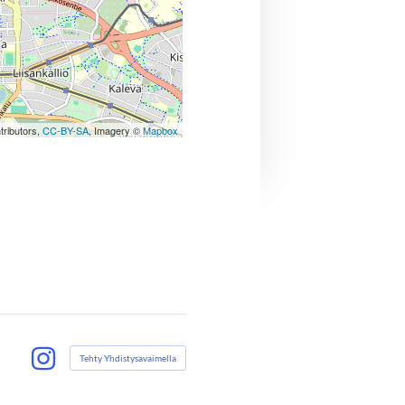
tributors,
CC-BY-SA
, Imagery ©
Mapbox
Tehty Yhdistysavaimella
Instagram