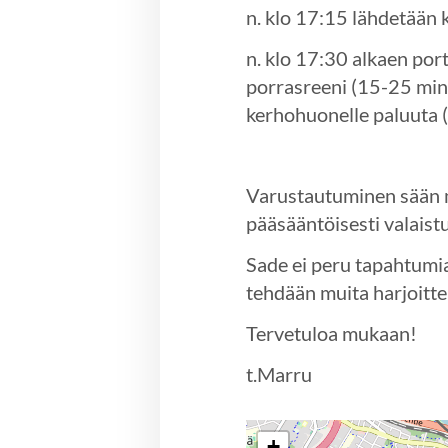
n. klo 17:15 lähdetään 
n. klo 17:30 alkaen port
porrasreeni (15-25 min)
kerhohuonelle paluuta 
Varustautuminen sään mu
pääsääntöisesti valaist
Sade ei peru tapahtumia, 
tehdään muita harjoitte
Tervetuloa mukaan!
t.Marru
+