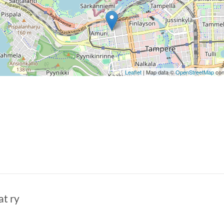
Leaflet
| Map data ©
OpenStreetMap
con
at ry