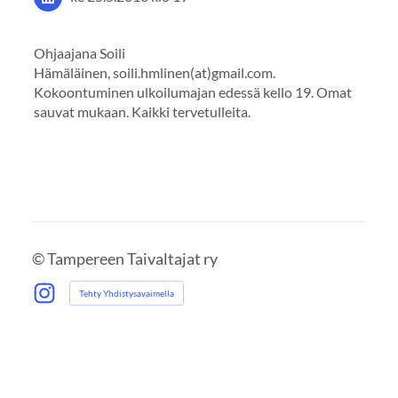
Ohjaajana Soili
Hämäläinen, soili.hmlinen(at)gmail.com.
Kokoontuminen ulkoilumajan edessä kello 19. Omat
sauvat mukaan. Kaikki tervetulleita.
©
Tampereen Taivaltajat ry
Tehty Yhdistysavaimella
Instagram