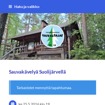
Siirry
Haku ja valikko
sivun
sisältöön
Tampereen Taivaltajat ry
Sauvakävelyä Suolijärvellä
Tarkastelet mennyttä tapahtumaa.
ke 25.5.2016
klo 19