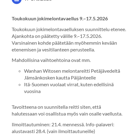
Toukokuun jokimelontavaellus 9.–17.5.2026
Toukokuun jokimelontavaelluksen suunnittelu etenee.
Ajankohta on päätetty välille 9.–17.5.2026.
Varsinainen kohde päätetään myöhemmin kevään
etenemisen ja vesitilanteen perusteella.
Mahdollisina vaihtoehtoina ovat mm.
Wanhan Witosen melontareitti Petäjävedeltä
Jämsänkosken kautta Päijänteelle
Itä-Suomen vuolaat virrat, kuten edellisinä
vuosina
Tavoitteena on suunnitella reitti siten, että
halutessaan voi osallistua myös vain osalle vaellusta.
Ilmoittautuminen: 21.4. mennessä. Info-palaveri:
alustavasti 28.4. (vain ilmoittautuneille)