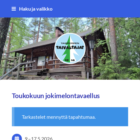
Siirry
Haku ja valikko
sivun
sisältöön
Tampereen Taivaltajat ry
Toukokuun jokimelontavaellus
Tarkastelet mennyttä tapahtumaa.
9.
–
17.5.2026