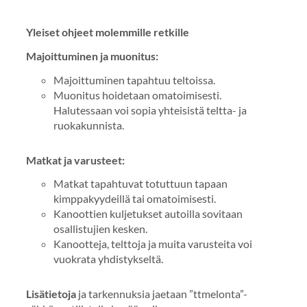
Yleiset ohjeet molemmille retkille
Majoittuminen ja muonitus:
Majoittuminen tapahtuu teltoissa.
Muonitus hoidetaan omatoimisesti.
Halutessaan voi sopia yhteisistä teltta- ja
ruokakunnista.
Matkat ja varusteet:
Matkat tapahtuvat totuttuun tapaan
kimppakyydeillä tai omatoimisesti.
Kanoottien kuljetukset autoilla sovitaan
osallistujien kesken.
Kanootteja, telttoja ja muita varusteita voi
vuokrata yhdistykseltä.
Lisätietoja
ja tarkennuksia jaetaan ”ttmelonta”-