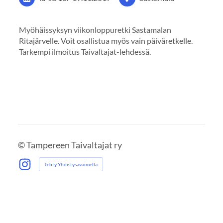
Myöhäissyksyn viikonloppuretki Sastamalan
Ritajärvelle. Voit osallistua myös vain päiväretkelle.
Tarkempi ilmoitus Taivaltajat-lehdessä.
©
Tampereen Taivaltajat ry
Tehty Yhdistysavaimella
Instagram