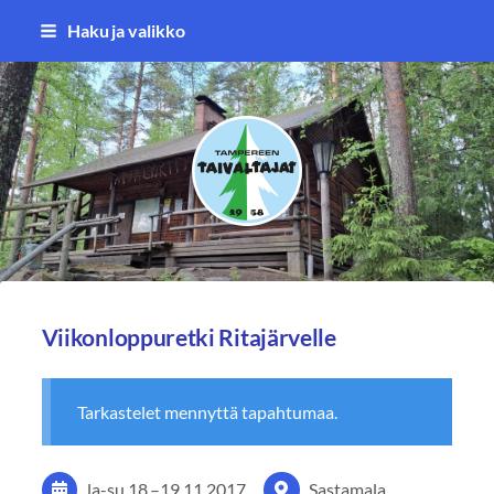
Siirry
Haku ja valikko
sivun
sisältöön
Tampereen Taivaltajat ry
Viikonloppuretki Ritajärvelle
Tarkastelet mennyttä tapahtumaa.
la-su
18.
–
19.11.2017
Sastamala