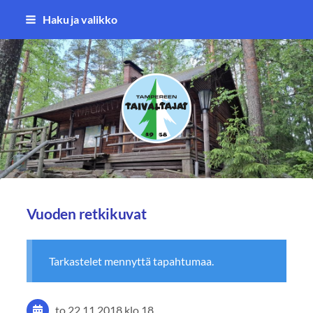
Siirry
Haku ja valikko
sivun
sisältöön
Tampereen Taivaltajat ry
Vuoden retkikuvat
Tarkastelet mennyttä tapahtumaa.
to 22.11.2018
klo 18