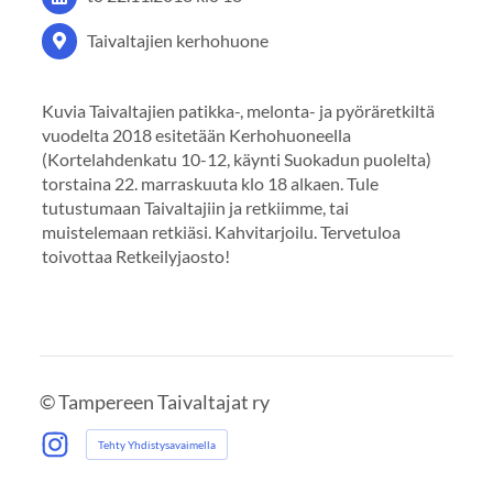
Taivaltajien kerhohuone
Kuvia Taivaltajien patikka-, melonta- ja pyöräretkiltä
vuodelta 2018 esitetään Kerhohuoneella
(Kortelahdenkatu 10-12, käynti Suokadun puolelta)
torstaina 22. marraskuuta klo 18 alkaen. Tule
tutustumaan Taivaltajiin ja retkiimme, tai
muistelemaan retkiäsi. Kahvitarjoilu. Tervetuloa
toivottaa Retkeilyjaosto!
©
Tampereen Taivaltajat ry
Tehty Yhdistysavaimella
Instagram