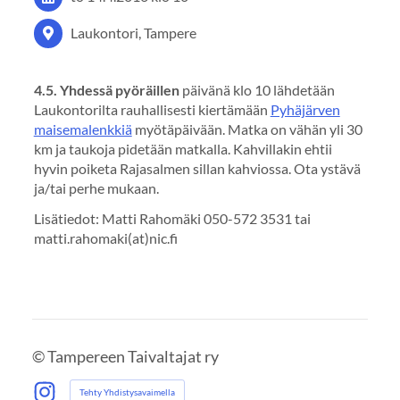
Laukontori, Tampere
4.5. Yhdessä pyöräillen
päivänä klo 10 lähdetään
Laukontorilta rauhallisesti kiertämään
Pyhäjärven
maisemalenkkiä
myötäpäivään. Matka on vähän yli 30
km ja taukoja pidetään matkalla. Kahvillakin ehtii
hyvin poiketa Rajasalmen sillan kahviossa. Ota ystävä
ja/tai perhe mukaan.
Lisätiedot: Matti Rahomäki 050-572 3531 tai
matti.rahomaki(at)nic.fi
©
Tampereen Taivaltajat ry
Tehty Yhdistysavaimella