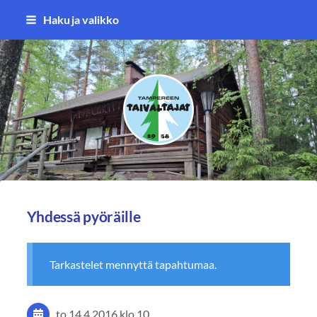
Siirry
Haku ja valikko
sivun
sisältöön
Tampereen Taivaltajat ry
Yhdessä pyöräille
Tarkastelet mennyttä tapahtumaa.
to 14.4.2016
klo 10